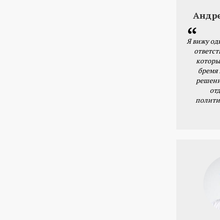
Андр
Я вижу од
ответст
которы
бремя
решени
от
полити