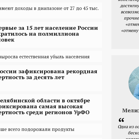
достигну
имеют доходы в диапазоне от 27 до 45 тыс.
всевозм
прочие
«отме
ервые за 15 лет население России
«отмену
кратилось на полмиллиона
ловек
 выросла естественная убыль населения
России зафиксирована рекордная
ертность за десять лет
Челябинской области в октябре
фиксирована самая высокая
Мели
ертность среди регионов УрФО
Одна из о
льше всего подорожали продукты
беск
налог