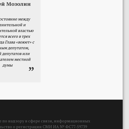
ей Мозолин
остояние между
лнительной и
ительной властью
тся всего в трех
да Глава «воюет» с
ным депутатом,
й депутатов или
ателем местной
думы
 по надзору в сфере связи, информационных
ельство о регистрации СМИ ИА № ФС77-59739