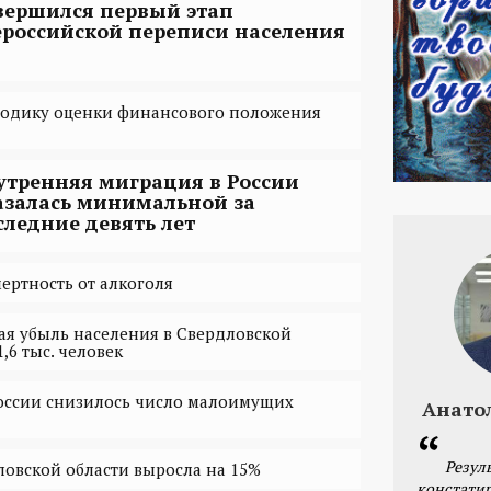
вершился первый этап
ероссийской переписи населения
тодику оценки финансового положения
утренняя миграция в России
азалась минимальной за
следние девять лет
ертность от алкоголя
ная убыль населения в Свердловской
,6 тыс. человек
оссии снизилось число малоимущих
Анато
Резул
ловской области выросла на 15%
констатир