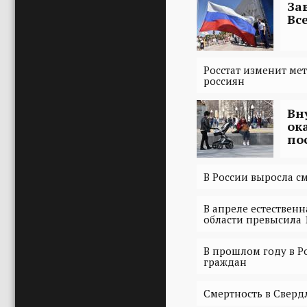
За
Вс
Росстат изменит ме
россиян
Вн
ок
по
В России выросла см
В апреле естествен
области превысила 1
В прошлом году в Р
граждан
Смертность в Сверд