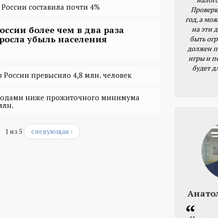
 России составила почти 4%
Проверк
год, а мож
России более чем в два раза
на эти 
росла убыль населения
быть ог
должен п
игры и п
будет д
 России превысило 4,8 млн. человек
оходами ниже прожиточного минимума
млн.
1 из 5
следующая ›
Анато