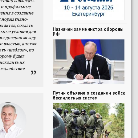
тивно вовлекать
 и профильные
ения в создание
 нормативно-
х актов, создать
Назначен замминистра обороны
ьные условия для
РФ
я доверия между
и властью, а также
ать «шаблон», по
орому будет
исходить их
имодействие
Путин объявил о создании войск
беспилотных систем