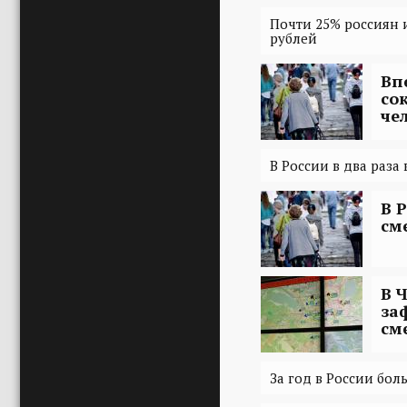
Почти 25% россиян 
рублей
Вп
со
че
В России в два раза
В 
см
В 
за
см
За год в России бо