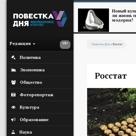
Перейти к основному содержанию
Новый куль
ли жизнь п
модерна?
Редакция
18+
Повестка Дня
» Росстат
Вы здесь
Политика
Экономика
Росстат
Общество
Фоторепортаж
Культура
Образование
Наука