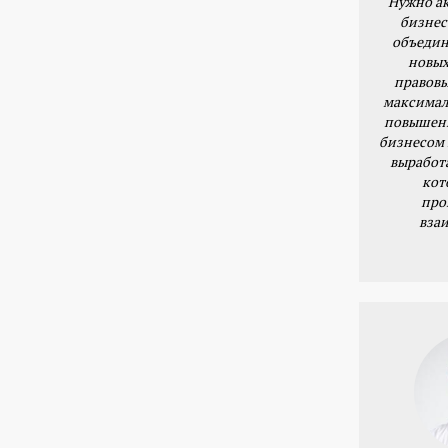
Нужно ак
бизнес
объедин
новых
правовы
максимал
повышени
бизнесом 
выработ
кот
про
вза