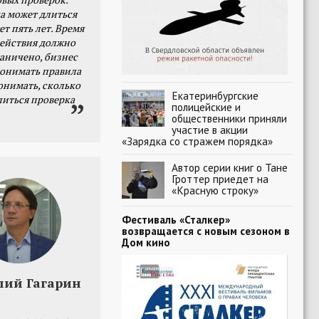
а может длиться
ет пять лет. Время
действия должно
раничено, бизнес
онимать правила
онимать, сколько
Екатеринбургские
литься проверка
полицейские и
общественники приняли
участие в акции
«Зарядка со стражем порядка»
Автор серии книг о Тане
Гроттер приедет на
«Красную строку»
Фестиваль «Сталкер»
возвращается с новым сезоном в
Дом кино
лий Гагарин