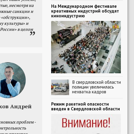
тые, несмотря на
На Международном фестивале
креативных индустрий обсудят
ожные санкции и
киноиндустрию
 «обструкции»,
ну культуры» и
 России» в целом
В свердловской области
полиции увеличилась
нехватка кадров
Режим ракетной опасности
хов Андрей
введен в Свердловской области
сновных проблем -
онтрольность
овых проверок.