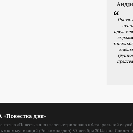
Андр
Против
испо
представ
выражае
типах, ког
отдель
группо
председ
ИА «Повестка дня»
нтство «Повестка дня» зарегистрировано в Федеральной службе
вых коммуникаций (Роскомнадзор) 30 октября 2014 года. Свидет