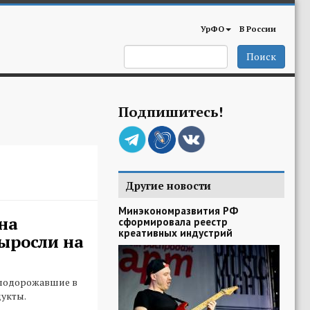
УрФО
В России
Поиск
Подпишитесь!
Другие новости
Минэкономразвития РФ
на
сформировала реестр
креативных индустрий
ыросли на
 подорожавшие в
укты.