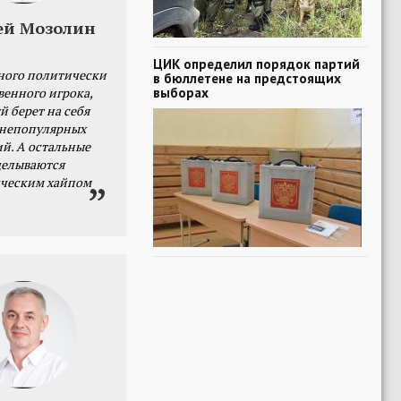
ей Мозолин
ЦИК определил порядок партий
ного политически
в бюллетене на предстоящих
выборах
венного игрока,
й берет на себя
 непопулярных
й. А остальные
делываются
ческим хайпом