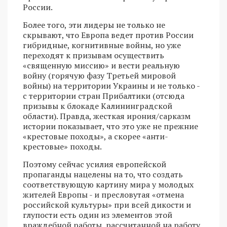
России.
Более того, эти лидеры не только не
скрывают, что Европа ведет против России
гибридные, когнитивные войны, но уже
переходят к призывам осуществить
«священную миссию» и вести реальную
войну (горячую фазу Третьей мировой
войны) на территории Украины и не только -
с территории стран Прибалтики (отсюда
призывы к блокаде Калининградской
области). Правда, жесткая ирония/сарказм
истории показывает, что это уже не прежние
«крестовые походы», а скорее «анти-
крестовые» походы.
Поэтому сейчас усилия европейской
пропаганды нацелены на то, что создать
соответствующую картину мира у молодых
жителей Европы - и пресловутая «отмена
российской культуры» при всей дикости и
глупости есть один из элементов этой
враждебной работы, рассчитанной на работу