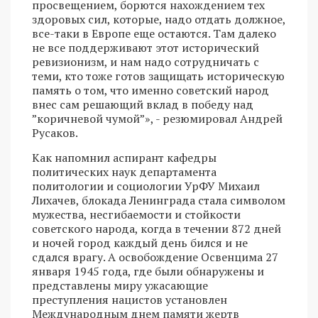
просвещением, борются нахождением тех
здоровых сил, которые, надо отдать должное,
все-таки в Европе еще остаются. Там далеко
не все поддерживают этот исторический
ревизионизм, и нам надо сотрудничать с
теми, кто тоже готов защищать историческую
память о том, что именно советский народ
внес сам решающий вклад в победу над
”коричневой чумой”», - резюмировал Андрей
Русаков.
Как напомнил аспирант кафедры
политических наук департамента
политологии и социологии УрФУ Михаил
Лихачев, блокада Ленинграда стала символом
мужества, несгибаемости и стойкости
советского народа, когда в течении 872 дней
и ночей город каждый день бился и не
сдался врагу. А освобождение Освенцима 27
января 1945 года, где были обнаружены и
представлены миру ужасающие
преступления нацистов установлен
Международным днем памяти жертв