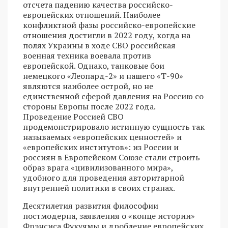
отсчета падению качества российско-
европейских отношений. Наиболее
конфликтной фазы российско-европейские
отношения достигли в 2022 году, когда на
полях Украины в ходе СВО российская
военная техника воевала против
европейской. Однако, танковые бои
немецкого «Леопард-2» и нашего «Т-90»
являются наиболее острой, но не
единственной сферой давления на Россию со
стороны Европы после 2022 года.
Проведение Россией СВО
продемонстрировало истинную сущность так
называемых «европейских ценностей» и
«европейских институтов»: из России и
россиян в Европейском Союзе стали строить
образ врага «цивилизованного мира»,
удобного для проведения авторитарной
внутренней политики в своих странах.
Десятилетия развития философии
постмодерна, заявления о «конце истории»
Фрэнсиса Фукуямы и дробление европейских