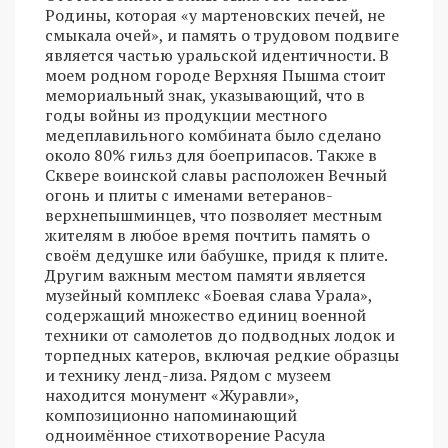
Родины, которая «у мартеновских печей, не
смыкала очей», и память о трудовом подвиге
является частью уральской идентичности. В
моем родном городе Верхняя Пышма стоит
мемориальный знак, указывающий, что в
годы войны из продукции местного
медеплавильного комбината было сделано
около 80% гильз для боеприпасов. Также в
Сквере воинской славы расположен Вечный
огонь и плиты с именами ветеранов-
верхнепышминцев, что позволяет местным
жителям в любое время почтить память о
своём дедушке или бабушке, придя к плите.
Другим важным местом памяти является
музейный комплекс «Боевая слава Урала»,
содержащий множество единиц военной
техники от самолетов до подводных лодок и
торпедных катеров, включая редкие образцы
и технику ленд-лиза. Рядом с музеем
находится монумент «Журавли»,
композиционно напоминающий
одноимённое стихотворение Расула