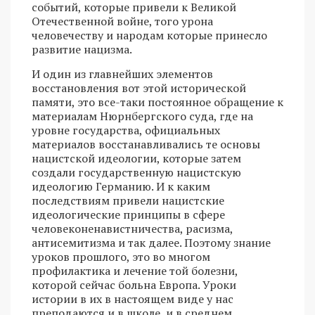
событий, которые привели к Великой
Отечественной войне, того урона
человечеству и народам которые принесло
развитие нацизма.
И один из главнейших элементов
восстановления вот этой исторической
памяти, это все-таки постоянное обращение к
материалам Нюрнбергского суда, где на
уровне государства, официальных
материалов восстанавливались те основы
нацистской идеологии, которые затем
создали государственную нацистскую
идеологию Германию. И к каким
последствиям привели нацистские
идеологические принципы в сфере
человеконенавистничества, расизма,
антисемитизма и так далее. Поэтому знание
уроков прошлого, это во многом
профилактика и лечение той болезни,
которой сейчас больна Европа. Уроки
истории в их в настоящем виде у нас
преподаются и в школе, и в среднем