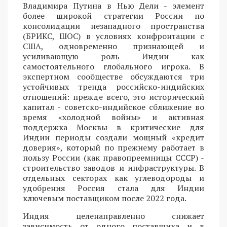
Владимира Путина в Нью Дели - элемент
более широкой стратегии России по
консолидации незападного пространства
(БРИКС, ШОС) в условиях конфронтации с
США, одновременно признающей и
усиливающую роль Индии как
самостоятельного глобального игрока. В
экспертном сообществе обсуждаются три
устойчивых тренда российско-индийских
отношений: прежде всего, это исторический
капитал - советско-индийское сближение во
время «холодной войны» и активная
поддержка Москвы в критические для
Индии периоды создали мощный «кредит
доверия», который по прежнему работает в
пользу России (как правопреемницы СССР) -
строительство заводов и инфраструктуры. В
отдельных секторах как углеводороды и
удобрения Россия стала для Индии
ключевым поставщиком после 2022 года.
Индия целенаправленно снижает
зависимость от одного поставщика и в