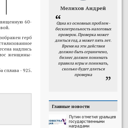
Мелихов Андрей
священную 60-
Одна из основных проблем -
вой.
бесконтрольность налоговых
проверок. Проверка может
изображен герб
длиться год, а может пять лет.
 стилизованное
Время на эти действия
есена надпись
должно быть ограничено,
смос женщины-
бизнес должен понимать
правила игры и понимать,
сколько будет длиться
 сплава - 925.
проверка
Главные новости
Путин отметил уральцев
государственными
наградами