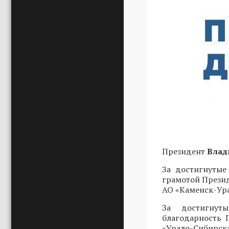
Президент
Влад
За достигнутые
грамотой Прези
АО «Каменск-Ур
За достигнут
благодарность 
«Урало-Сибирс