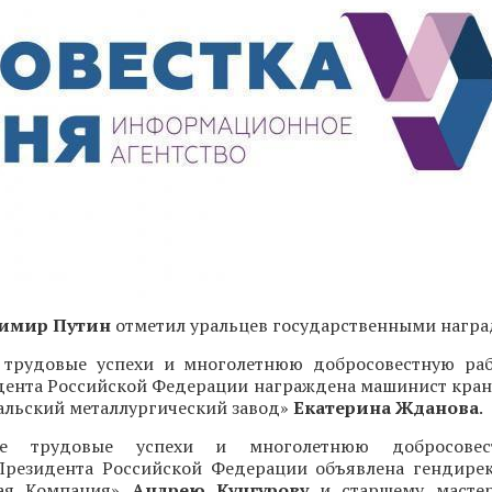
имир Путин
отметил уральцев государственными награ
 трудовые успехи и многолетнюю добросовестную ра
дента Российской Федерации награждена машинист кран
альский металлургический завод»
Екатерина Жданова
.
ые трудовые успехи и многолетнюю добросовес
Президента Российской Федерации объявлена гендир
кая Компания»
Андрею Кунгурову
и старшему мастер