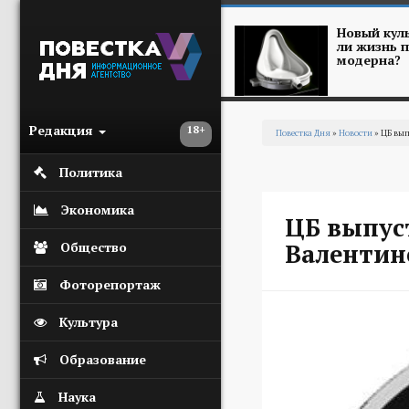
Перейти к основному содержанию
Новый куль
ли жизнь п
модерна?
Редакция
18+
Повестка Дня
»
Новости
» ЦБ вы
Вы здесь
Политика
Экономика
ЦБ выпус
Валентин
Общество
Фоторепортаж
Культура
Образование
Наука