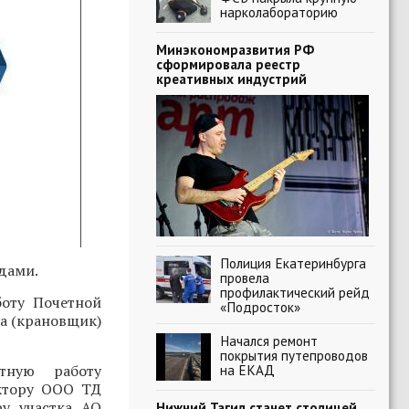
нарколабораторию
Минэкономразвития РФ
сформировала реестр
креативных индустрий
Полиция Екатеринбурга
дами.
провела
профилактический рейд
боту Почетной
«Подросток»
а (крановщик)
Начался ремонт
покрытия путепроводов
тную работу
на ЕКАД
ектору ООО ТД
у участка АО
Нижний Тагил станет столицей