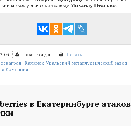
ский металлургический завод»
Михаилу Штанько
.
12:03
Повестка дня
Печать
госнаград
Каменск-Уральский металлургический завод
ая Компания
berries в Екатеринбурге атако
ики