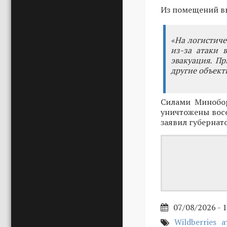
Из помещений вы
«На логистиче
из-за атаки 
эвакуация. П
другие объекты
Силами Минобо
уничтожены восе
заявил губернат
07/08/2026 - 
Wildberries
а