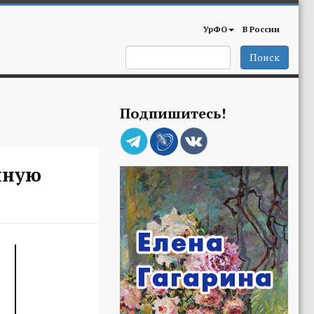
УрФО
В России
Поиск
Подпишитесь!
нную