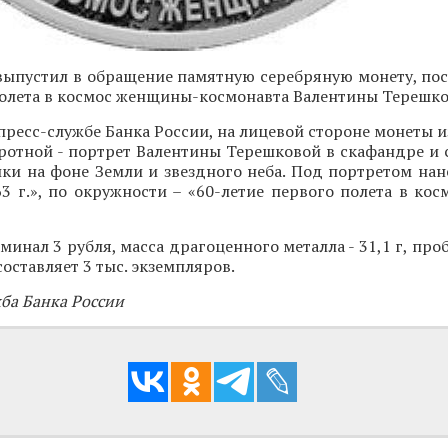
выпустил в обращение памятную серебряную монету, по
полета в космос женщины-космонавта Валентины Терешко
пресс-службе Банка России, на лицевой стороне монеты 
оротной - портрет Валентины Терешковой в скафандре и
ки на фоне Земли и звездного неба. Под портретом нан
3 г.», по окружности – «60-летие первого полета в ко
инал 3 рубля, масса драгоценного металла - 31,1 г, проба
оставляет 3 тыс. экземпляров.
жба Банка России