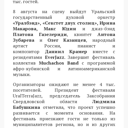
тыс. гостей.
8 августа на сцену выйдут Уральский
государственный духовой оркестр
«Уралбэнд», «Секстет двух столиц», Ирина
Макарова, Макс Юдин
и джаз-бэнд
Платона Газелериди
, квинтет
Антона
Зубарева
и
Олег Казанцев
, народный
артист России, пианист и
композитор
Даниил Крамер
вместе с
резидентами
EverJazz
. Завершит фестиваль
коллектив
Muchachos Band
с программой
афро-кубинской и латиноамериканской
музыки.
Организаторы ожидают не менее 4 тыс.
посетителей. Президент фестиваля
UralTerraJazz, председатель Заксобрания
Свердловской области
Людмила
Бабушкина
отметила, что проект успешно
развивается с момента основания. На
фестиваль приезжают гости не только из
муниципалитетов региона, но и из других