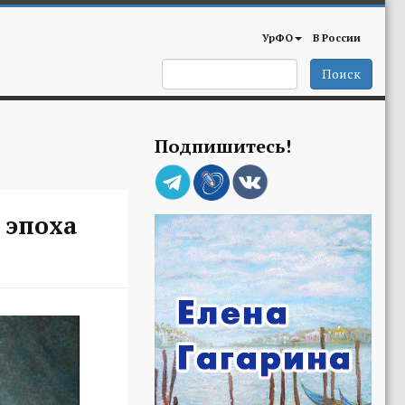
УрФО
В России
Поиск
Подпишитесь!
 эпоха