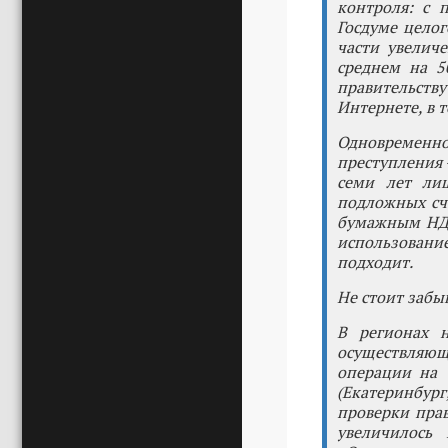
контроля: с 
Госдуме целог
части увелич
среднем на 5
правительств
Интернете, в 
Одновременн
преступления 
семи лет лиш
подложных сче
бумажным НДС
использовани
подходит.
Не стоит забыв
В регионах н
осуществляю
операции на 
(Екатеринбург
проверки прав
увеличилось