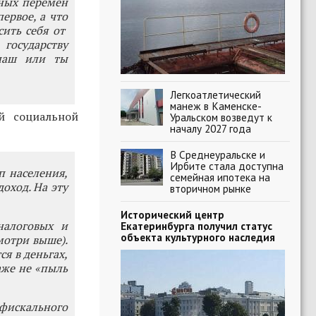
ьных перемен
ервое, а что
сить себя от
осударству
наш или ты
Легкоатлетический
манеж в Каменске-
й социальной
Уральском возведут к
началу 2027 года
В Среднеуральске и
Ирбите стала доступна
п населения,
семейная ипотека на
оход. На эту
вторичном рынке
Исторический центр
налоговых и
Екатеринбурга получил статус
объекта культурного наследия
мотри выше).
ся в деньгах,
аже не «пыль
фискального