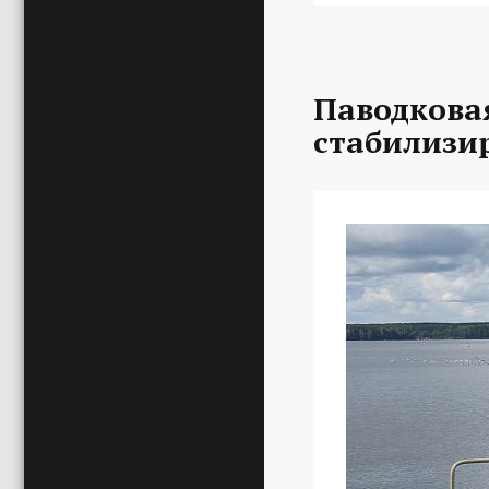
Паводкова
стабилизи