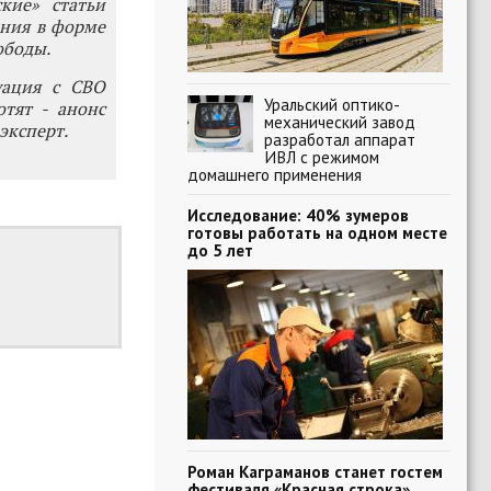
кие» статьи
ения в форме
ободы.
уация с СВО
Уральский оптико-
отят - анонс
механический завод
эксперт.
разработал аппарат
ИВЛ с режимом
домашнего применения
Исследование: 40% зумеров
готовы работать на одном месте
до 5 лет
Роман Каграманов станет гостем
фестиваля «Красная строка»