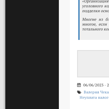
«Организация
уголовного ко
подделки осно
Многие из бл
многое, если 
тотального кон
06/06/2023 - 
Валерия Чек
Неуплата налог