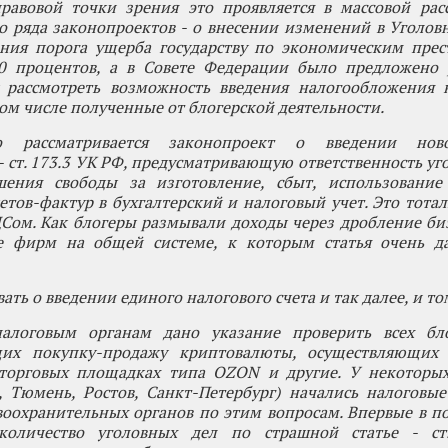
правовой точки зрения это проявляется в массовой рас
о ряда законопроектов - о внесении изменений в Уголов
ения порога ущерба государству по экономическим прес
0 процентов, а в Совете Федерации было предложено 
у рассмотреть возможность введения налогообложения 
том числе полученные от блогерской деятельности.
о рассматривается законопроект о введении ново
- ст. 173.3 УК РФ, предусматривающую ответственность уг
ения свободы за изготовление, сбыт, использование
тов-фактур в бухгалтерский и налоговый учет. Это тотал
ом. Как блогеры размывали доходы через дробление биз
е фирм на общей системе, к которым статья очень д
ать о введении единого налогового счета и так далее, и т
алоговым органам дано указание проверить всех бло
щих покупку-продажу криптовалюты, осуществляющих
торговых площадках типа OZON и другие. У некоторых
, Тюмень, Ростов, Санкт-Петербург) начались налоговы
оохранительных органов по этим вопросам. Впервые в п
 количество уголовных дел по страшной статье - с