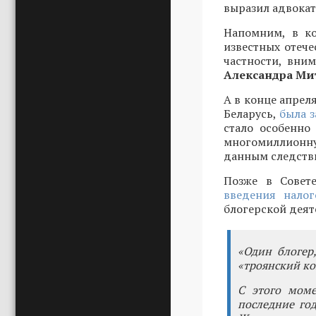
выразил адвока
Напомним, в ко
известных отече
частности, вни
Александра М
А в конце апрел
Беларусь,
была 
стало особенно
многомиллионну
данным следстви
Позже в Совет
введения нало
блогерской деят
«Один блогер,
«троянский ко
С этого моме
последние го