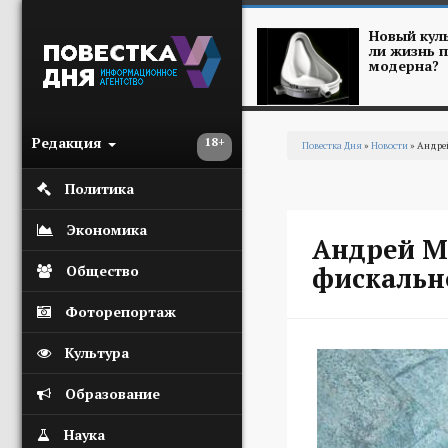
Перейти к основному содержанию
Новый куль
ли жизнь п
модерна?
Редакция
18+
Повестка Дня
»
Новости
» Андрей
Вы здесь
Политика
Экономика
Андрей Ме
фискальн
Общество
Фоторепортаж
Культура
Образование
Наука