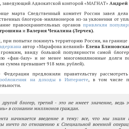
т, заведующий Адвокатской конторой «МАГНАТ»
Андрей
нце марта Следственный комитет России завел дела
ственных блогеров-миллионеров из-за уклонения от упл
мание правоохранительных органов
привлекли популяр
итрошина
и
Валерия Чекалина (Лерчек)
.
я, при попытке покинуть территорию России, на границе
задержана
автор «Марафона желаний»
Елена Блиновска
 громким, ввиду большой популярности самой блоге
ю «фан-базу» и не менее многомиллионные долги по
я сумма превышает 918 млн. рублей).
е Федерации предложили правительству рассмотреть
гообложения на доходы в Интернете
, в том числе п
ельности.
 другой блогер, третий - это не имеет значение, ведь 
нь» в сознании миллионов граждан.
нта начинается введение в тему: все, что мы знали 
ды ничто по отношению к Специальной военной операци