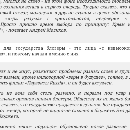
 многих не стало - на этом фоне необходимость глобал
 сознания встала в первую очередь. Трудно сказать, что п
овый отъезд молодежи в другие страны в целях обезопа
, «игры разума» с криптовалютой, недоверие к г
. Просто пришло время выбора по принципу: Крым 
», - полагает Андрей Мелихов.
, для государства блогеры - это лица «с невысоко
ю», и поэтому начали именно с них.
ют и не жнут, разжигают проблемы разных слоев и груп
т взамен, кроме иллюзорной «веры в будущее», точнее, в д
ять фильм «Паразиты Russia», и он будет актуален.
ть не вела себя столь разумно, и первым под удар 
льных органов попали блогеры. Обществу их не жалко (с
 сказать, что государство нуждается в деньгах. Все нуждают
тот мизер, который не видно-не слышно в бюджете. Это д
бюджета.
менно таким подходом обусловлено новое развитие 