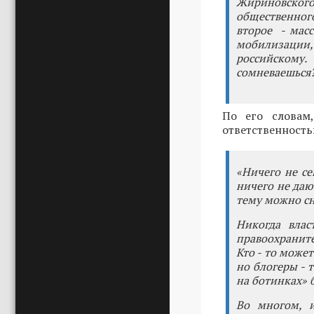
Жириновского,
общественного
второе - масс
мобилизации
российскому
сомневаешься?
По его словам
ответственность
«Ничего не се
ничего не даю
тему можно сн
Никогда влас
правоохраните
Кто - то может
но блогеры - 
на ботинках» 
Во многом, и