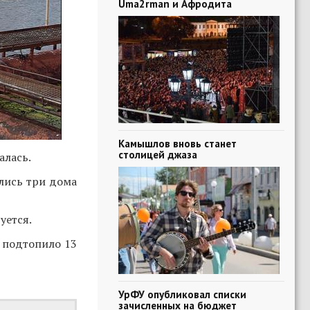
Uma2rman и Афродита
Камышлов вновь станет
столицей джаза
алась.
лись три дома
уется.
подтопило 13
УрФУ опубликовал списки
зачисленных на бюджет