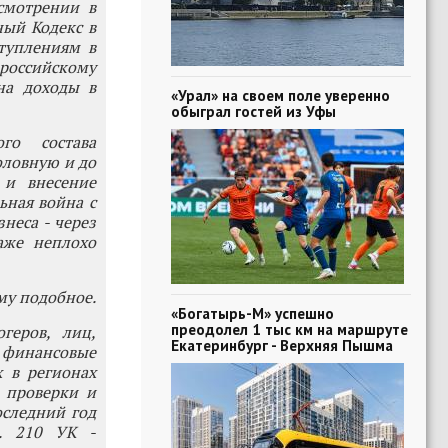
смотрении в
ный Кодекс в
туплениям в
российскому
на доходы в
«Урал» на своем поле уверенно
обыграл гостей из Уфы
го состава
оловную и до
 и внесение
ьная война с
неса - через
аже неплохо
ому подобное.
«Богатырь-М» успешно
преодолел 1 тыс км на маршруте
геров, лиц,
Екатеринбург - Верхняя Пышма
 финансовые
 в регионах
е проверки и
оследний год
т. 210 УК -