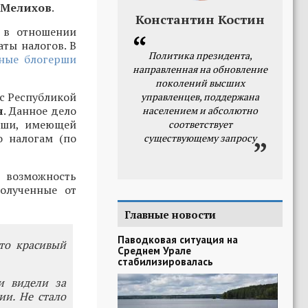
 Мелихов
.
Константин Костин
 в отношении
аты налогов. В
Политика президента,
ные блогерши
направленная на обновление
поколений высших
 с Республикой
управленцев, поддержана
я
. Данное дело
населением и абсолютно
рши, имеющей
соответствует
 налогам (по
существующему запросу
 возможность
олученные от
Главные новости
Паводковая ситуация на
это красивый
Среднем Урале
стабилизировалась
и видели за
и. Не стало