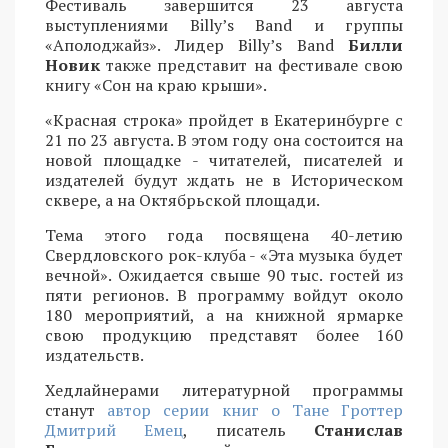
Фестиваль завершится 23 августа
выступлениями Billy’s Band и группы
«Аполоджайз». Лидер Billy’s Band
Билли
Новик
также представит на фестивале свою
книгу «Сон на краю крыши».
«Красная строка» пройдет в Екатеринбурге с
21 по 23 августа. В этом году она состоится на
новой площадке - читателей, писателей и
издателей будут ждать не в Историческом
сквере, а на Октябрьской площади.
Тема этого года посвящена 40-летию
Свердловского рок-клуба - «Эта музыка будет
вечной». Ожидается свыше 90 тыс. гостей из
пяти регионов. В программу войдут около
180 мероприятий, а на книжной ярмарке
свою продукцию представят более 160
издательств.
Хедлайнерами литературной программы
станут
автор серии книг о Тане Гроттер
Дмитрий Емец
, писатель
Станислав