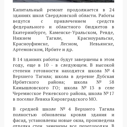
Капитальный ремонт продолжается в 24
зданиях школ Свердловской области. Работы
ведутся с привлечением средств
федерального и областного бюджетов в
Екатеринбурге, Каменске-Уральском, Ревде,
Нижнем Тагиле, Красноуральске,
Красноуфимске, Лесном, Невьянске,
Артемовском, Ирбите и др.
В 14 зданиях работы будут завершены в этом
году, еще в 10 - в следующем. В высокой
степени готовности находится школа №4
Верхнего Тагила; школа в деревне Дубская
Ирбитского района; школа №58
Камышловского ГО; школа №13 в селе
Черемисское Режевского района, школа №17
в поселке Левиха Кировградского МО.
В средней школе №4 Верхнего Тагила
полностью обновлены кровля здания и
фасад, установлены новые окна, произведена
отделка стен, заменены все перегородки. В