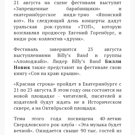
21 августа на сцене фестиваля выступят
«Запрещенные барабанщики» и
екатеринбургское инди-трио «Японский
кот». На следующий день концерты дадут
уральская рок-группа «ТОП», которую
возглавлял продюсер Евгений Горенбург, и
инди-рок-коллектив «друнк».
Фестиваль завершится 23 августа
выступлениями Billy’s Band и группы
«Аполоджайз». Лидер Billy’s Band
Билли
Новик
также представит на фестивале свою
книгу «Сон на краю крыши».
«Красная строка» пройдет в Екатеринбурге с
21 по 23 августа. В этом году она состоится на
новой площадке - читателей, писателей и
издателей будут ждать не в Историческом
сквере, а на Октябрьской площади.
Тема этого года посвящена 40-летию
Свердловского рок-клуба - «Эта музыка будет
вечной». Ожидается свыше 90 тыс. гостей из