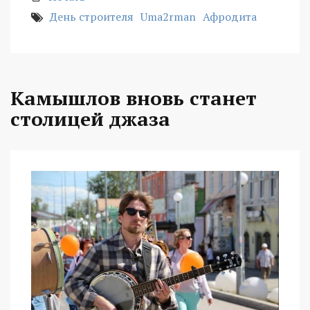
День строителя
Uma2rman
Афродита
Камышлов вновь станет
столицей джаза