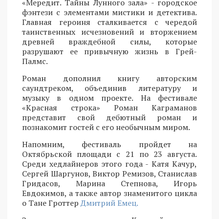
«Мередит. Тайны Лунного зала» - городское
фэнтези с элементами мистики и детектива.
Главная героиня сталкивается с чередой
таинственных исчезновений и вторжением
древней враждебной силы, которые
разрушают ее привычную жизнь в Грей-
Палмс.
Роман дополнил книгу авторским
саундтреком, объединив литературу и
музыку в одном проекте. На фестивале
«Красная строка» Роман Каграманов
представит свой дебютный роман и
познакомит гостей с его необычным миром.
Напомним, фестиваль пройдет на
Октябрьской площади с 21 по 23 августа.
Среди хедлайнеров этого года - Катя Качур,
Сергей Шаргунов, Виктор Ремизов, Станислав
Гридасов, Марина Степнова, Игорь
Евдокимов, а также автор знаменитого цикла
о Тане Гроттер
Дмитрий Емец.