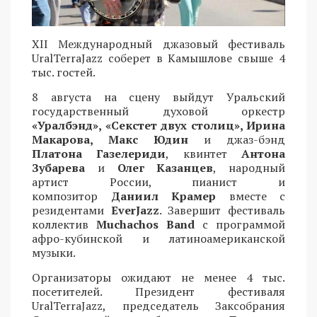
XII Международный джазовый фестиваль
UralTerraJazz соберет в Камышлове свыше 4
тыс. гостей.
8 августа на сцену выйдут Уральский
государственный духовой оркестр
«Уралбэнд», «Секстет двух столиц», Ирина
Макарова, Макс Юдин
и джаз-бэнд
Платона Газелериди
, квинтет
Антона
Зубарева
и
Олег Казанцев
, народный
артист России, пианист и
композитор
Даниил Крамер
вместе с
резидентами
EverJazz
. Завершит фестиваль
коллектив
Muchachos Band
с программой
афро-кубинской и латиноамериканской
музыки.
Организаторы ожидают не менее 4 тыс.
посетителей. Президент фестиваля
UralTerraJazz, председатель Заксобрания