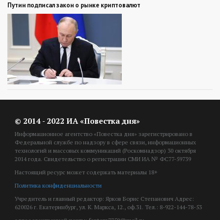
Путин подписал закон о рынке криптовалют
© 2014 - 2022 ИА «Повестка дня»
Информационное агентство «Повестка дня» зарегистрировано в
Федеральной службе по надзору в сфере связи, информационных
технологий и массовых коммуникаций (Роскомнадзор) 30 октября
2014 года. Свидетельство о регистрации СМИ ИА № ФС77-59739
Настоящий ресурс может содержать материалы 18+
Политика конфиденциальности
Учредитель и главный редактор: Ярков Борис Степанович Адрес:
620026 г. Екатеринбург, ул. К. Маркса, 12., оф.31. Тел.: 8-922-144-78-53