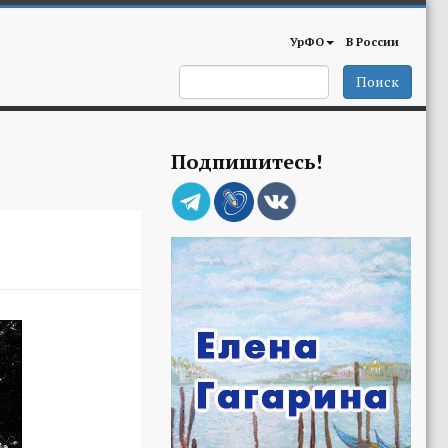
УрФО
В России
Поиск
Подпишитесь!