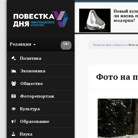
Перейти к основному содержанию
Новый куль
ли жизнь п
модерна?
Редакция
18+
Повестка Дня
»
Новости
» Фото н
Вы здесь
Политика
Экономика
Фото на п
Общество
Фоторепортаж
Культура
Образование
Наука