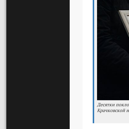
Десятки покло
Крачковской н