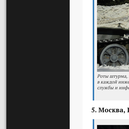
Роты штурма, 
в каждой инже
службы и инф
5. Москва, 