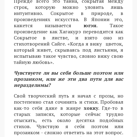
Прежде всего это тайна, сокрытая между
строк, которую можно уловить лишь
интуитивно. Сокрытое в природе, в
произведениях искусства. В Японии это,
кажется называется
югэн.
Такое
произведение как Хагакурэ переводится как
Сокрытое в листве, и взято оно из
стихотворений Сайге. «Когда я вижу цветок,
который живет, скрываясь под листьями, я
испытываю такое чувство, словно вижу свою
тайную любовь».
Чувствуете ли вы себя больше поэтом или
прозаиком, или же эти два пути для вас
неразделимы?
Свой творческий путь я начал с прозы, но
постепенно стал сочинять и стихи. Пробовал
как-то себя даже в жанре
хокку
. Где-то в
старых записях, которые сейчас трудно
отыскать, есть около десятка подобных
стихов. Чувствую я себя поэтом или
прозаиком - сложно ответить на этот вопрос.