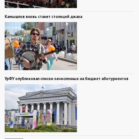
Камышлов вновь станет столицей джаза
УрФУ опубликовал списки зачисленных на бюджет абитуриентов