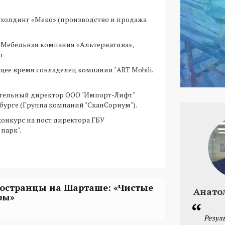
. - холдинг «Меко» (производство и продажа
г. - Мебельная компания «Альтернатива»,
р
ящее время совладелец компании "ART Mobili.
нительный директор ООО "Импорт-Лифт"
нбурге (Группа компаний "СканСориум").
конкурс на пост директора ГБУ
парк".
остранцы на Шарташе: «Чистые
Анато
ры»
Резул