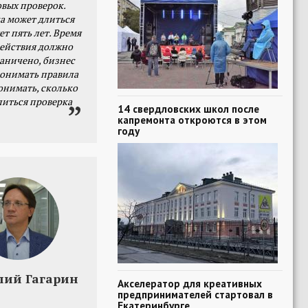
овых проверок.
а может длиться
ет пять лет. Время
действия должно
раничено, бизнес
онимать правила
онимать, сколько
литься проверка
14 свердловских школ после
капремонта откроются в этом
году
лий Гагарин
Акселератор для креативных
предпринимателей стартовал в
Екатеринбурге