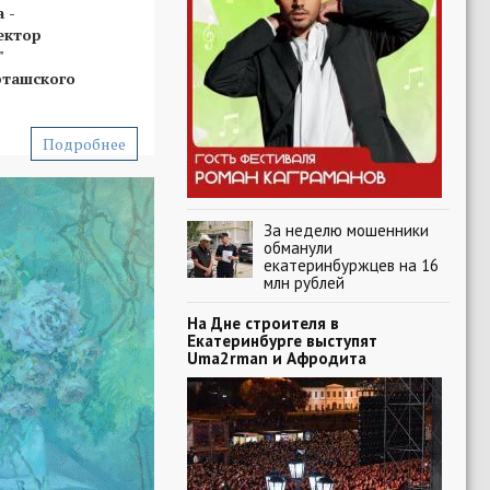
 -
ектор
"
рташского
Подробнее
За неделю мошенники
обманули
екатеринбуржцев на 16
млн рублей
На Дне строителя в
Екатеринбурге выступят
Uma2rman и Афродита