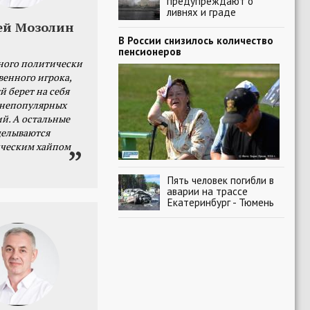
предупреждают о
ливнях и граде
ей Мозолин
В России снизилось количество
пенсионеров
ного политически
венного игрока,
й берет на себя
 непопулярных
й. А остальные
делываются
ческим хайпом
Пять человек погибли в
аварии на трассе
Екатеринбург - Тюмень