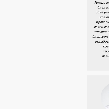
Нужно ак
бизнес
объедин
новых
правовы
максимал
повышени
бизнесом 
выработ
кот
про
вза