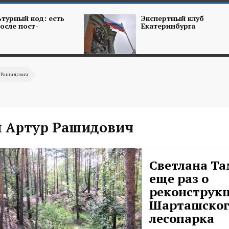
турный код: есть
Экспертный клуб
осле пост-
Екатеринбурга
р Рашидович
 Артур Рашидович
Светлана Та
еще раз о
реконструк
Шарташског
лесопарка