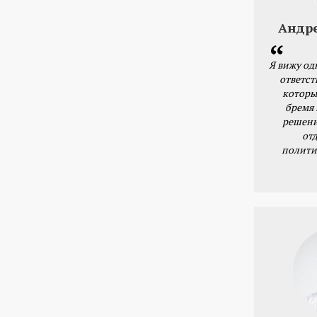
Андр
Я вижу од
ответст
которы
бремя
решени
от
полити