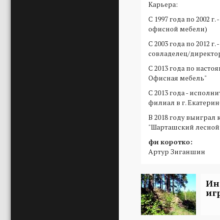
Карьера:
С 1997 года по 2002 г
офисной мебели)
С 2003 года по 2012 
совладелец/директо
С 2013 года по насто
Офисная мебель"
С 2013 года - испол
филиал в г. Екатери
В 2018 году выиграл 
"Шарташский лесной 
фи коротко:
Артур Зиганшин
Ин
иг