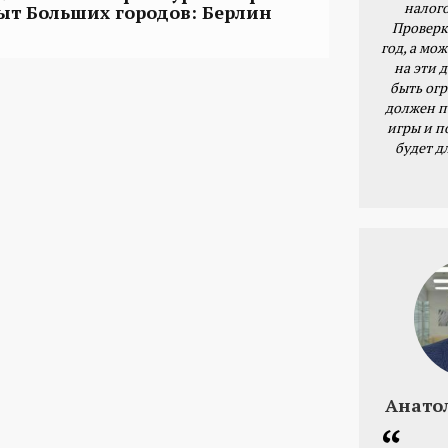
налог
ыт Больших городов: Берлин
Проверк
год, а мож
на эти 
быть ог
должен п
игры и п
будет д
Анато