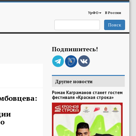
УрФО
В России
Поиск
Подпишитесь!
Другие новости
Роман Каграманов станет гостем
мбовцева:
фестиваля «Красная строка»
ции
о