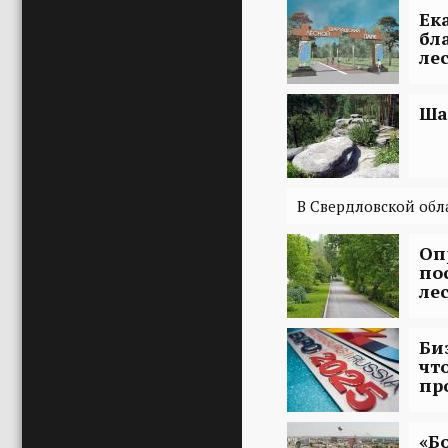
Ек
бл
ле
Ша
В Свердловской обл
Оп
по
ле
Би
чт
пр
«Б