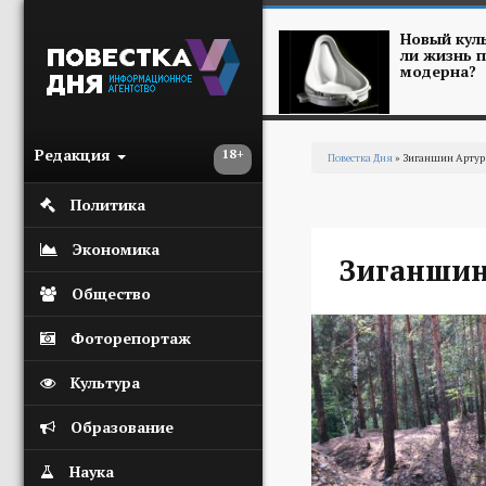
Перейти к основному содержанию
Новый куль
ли жизнь п
модерна?
Редакция
18+
Повестка Дня
» Зиганшин Арту
Вы здесь
Политика
Экономика
Зиганшин
Общество
Фоторепортаж
Культура
Образование
Наука