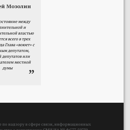
ей Мозолин
остояние между
лнительной и
ительной властью
тся всего в трех
да Глава «воюет» с
ным депутатом,
й депутатов или
ателем местной
думы
 по надзору в сфере связи, информационных
ельство о регистрации СМИ ИА № ФС77-59739