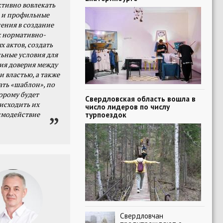
тивно вовлекать
 и профильные
ения в создание
 нормативно-
х актов, создать
ьные условия для
я доверия между
и властью, а также
ать «шаблон», по
орому будет
Свердловская область вошла в
исходить их
число лидеров по числу
имодействие
турпоездок
Свердловчан