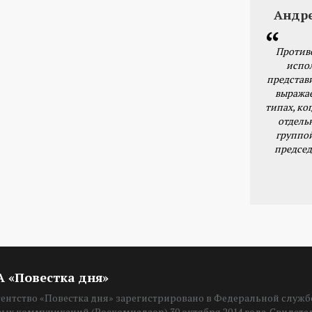
Андр
Против
испо
представ
выражае
типах, ког
отдель
группо
председ
ИА «Повестка дня»
нтство «Повестка дня» зарегистрировано в Федеральной службе
вых коммуникаций (Роскомнадзор) 30 октября 2014 года. Свидет