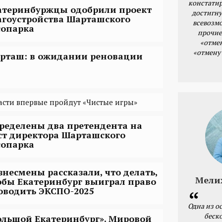
констатир
атеринбуржцы одобрили проект
достигну
агоустройства Шарташского
всевозм
сопарка
прочие
«отме
«отмену
рташ: в ожидании реновации
асти впервые пройдут «Чистые игры»
ределены два претендента на
ст директора Шарташского
сопарка
знесмены рассказали, что делать,
Мели
обы Екатеринбург выиграл право
оводить ЭКСПО-2025
Одна из о
беск
ольшой Екатеринбург». Мировой