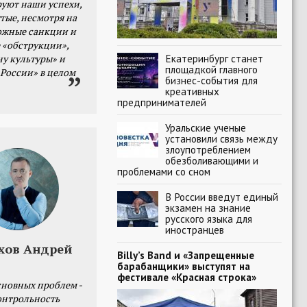
уют наши успехи,
тые, несмотря на
ожные санкции и
 «обструкции»,
Екатеринбург станет
ну культуры» и
площадкой главного
 России» в целом
бизнес-события для
креативных
предпринимателей
Уральские ученые
установили связь между
злоупотреблением
обезболивающими и
проблемами со сном
В России введут единый
экзамен на знание
русского языка для
иностранцев
хов Андрей
Billy’s Band и «Запрещенные
барабанщики» выступят на
фестивале «Красная строка»
сновных проблем -
онтрольность