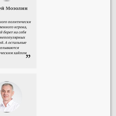
ей Мозолин
ного политически
венного игрока,
й берет на себя
 непопулярных
й. А остальные
делываются
ческим хайпом