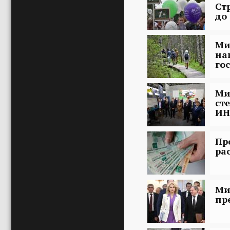
Ст
до 
Ми
на
го
Ми
ст
ИН
Пр
ра
Ми
пр