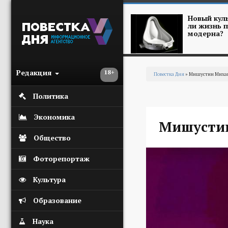
Перейти к основному содержанию
Новый куль
ли жизнь п
модерна?
Редакция
18+
Повестка Дня
» Мишустин Миха
Вы здесь
Политика
Экономика
Мишусти
Общество
Фоторепортаж
Культура
Образование
Наука