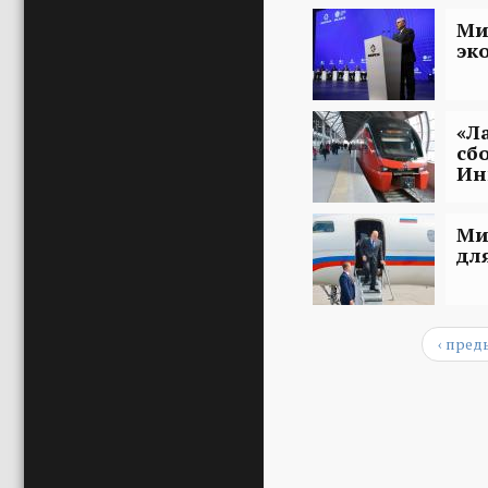
Ми
эк
«Л
сб
Ин
Ми
дл
‹ пре