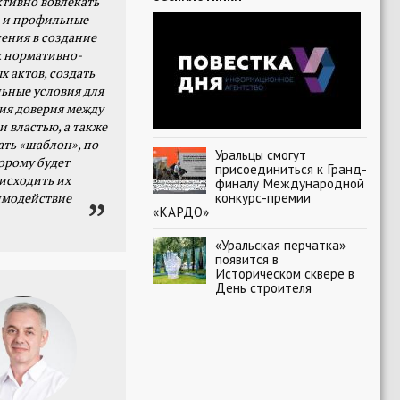
тивно вовлекать
 и профильные
ения в создание
 нормативно-
х актов, создать
ьные условия для
я доверия между
и властью, а также
ать «шаблон», по
Уральцы смогут
орому будет
присоединиться к Гранд-
исходить их
финалу Международной
конкурс-премии
имодействие
«КАРДО»
«Уральская перчатка»
появится в
Историческом сквере в
День строителя