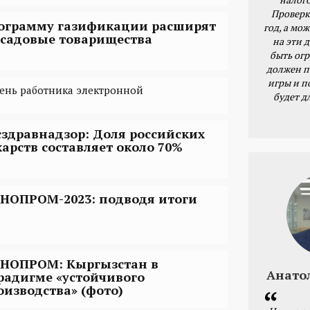
Проверк
ограмму газификации расширят
год, а мож
 садовые товарищества
на эти 
быть ог
должен п
игры и п
День работника электронной
будет д
сздравнадзор: Доля российских
карств составляет около 70%
НОПРОМ-2023: подводя итоги
НОПРОМ: Кыргызстан в
Анато
радигме «устойчивого
оизводства» (фото)