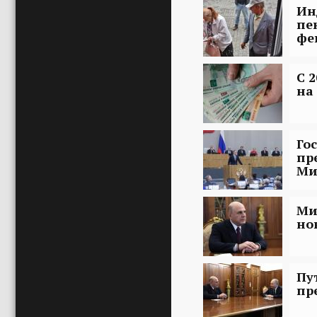
Ин
пе
фе
С 
на
Го
пр
Ми
Ми
но
Пу
пр