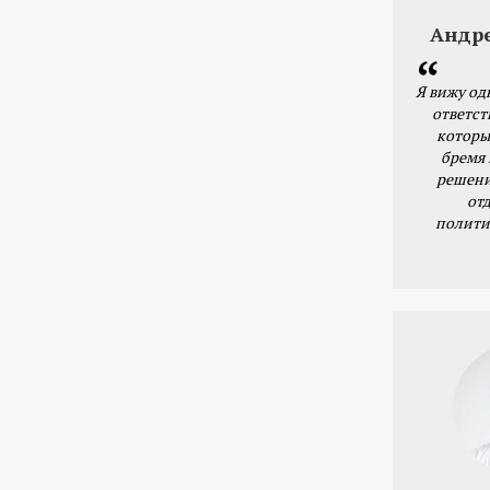
Андр
Я вижу од
ответст
которы
бремя
решени
от
полити