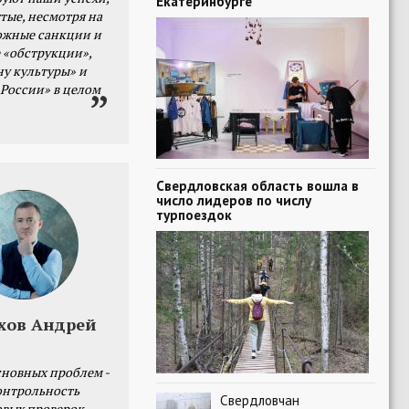
Екатеринбурге
тые, несмотря на
ожные санкции и
 «обструкции»,
ну культуры» и
 России» в целом
Свердловская область вошла в
число лидеров по числу
турпоездок
хов Андрей
сновных проблем -
онтрольность
Свердловчан
овых проверок.