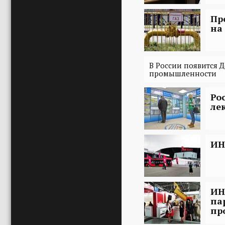
Пр
на
В России появится 
промышленности
Ро
ле
ИН
ИН
па
пр