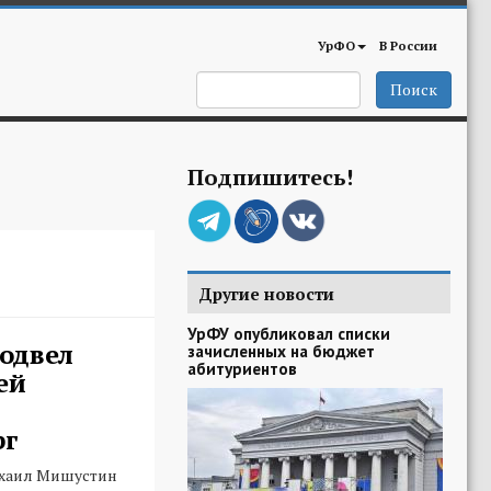
УрФО
В России
Поиск
Подпишитесь!
Другие новости
УрФУ опубликовал списки
одвел
зачисленных на бюджет
абитуриентов
ей
рг
хаил Мишустин