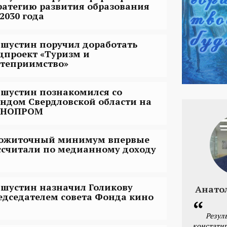
ратегию развития образования
2030 года
шустин поручил доработать
цпроект «Туризм и
степриимство»
шустин познакомился со
ендом Свердловской области на
НОПРОМ
ожиточный минимум впервые
ссчитали по медианному доходу
шустин назначил Голикову
Анато
едседателем совета Фонда кино
Резул
констатир