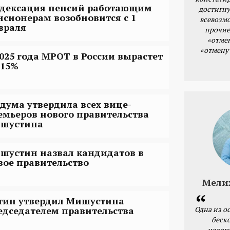
дексация пенсий работающим
достигну
нсионерам возобновится с 1
всевозм
враля
прочие
«отме
«отмену
2025 года МРОТ в России вырастет
 15%
сдума утвердила всех вице-
емьеров нового правительства
шустина
шустин назвал кандидатов в
вое правительство
Мели
тин утвердил Мишустина
Одна из о
едседателем правительства
беск
налог