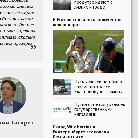
предупреждают о
а может длиться
ливнях и граде
ет пять лет. Время
действия должно
В России снизилось количество
пенсионеров
раничено, бизнес
онимать правила
онимать, сколько
литься проверка
Пять человек погибли в
аварии на трассе
Екатеринбург - Тюмень
Путин отметил уральцев
государственными
наградами
лий Гагарин
Склад Wildberries в
Екатеринбурге атаковали
беспилотники