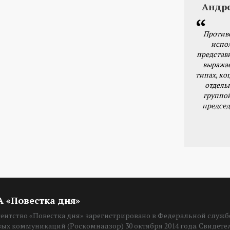
Андр
Против
испо
представ
выражае
типах, ког
отдель
группо
председ
ИА «Повестка дня»
нтство «Повестка дня» зарегистрировано в Федеральной службе
вых коммуникаций (Роскомнадзор) 30 октября 2014 года. Свидет