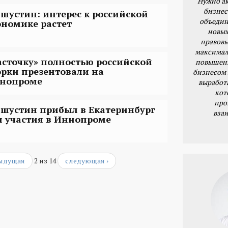
Нужно ак
бизнес
шустин: интерес к российской
объедин
ономике растет
новых
правовы
максимал
асточку» полностью российской
повышени
орки презентовали на
бизнесом 
нопроме
выработ
кот
про
шустин прибыл в Екатеринбург
вза
я участия в Иннопроме
дыдущая
2 из 14
следующая ›