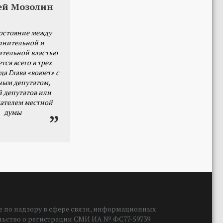
ей Мозолин
остояние между
лнительной и
ительной властью
тся всего в трех
да Глава «воюет» с
ным депутатом,
й депутатов или
ателем местной
думы
 по надзору в сфере связи, информационных
ельство о регистрации СМИ ИА № ФС77-59739