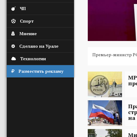
ЧП
Спорт
Мнение
Сделано на Урале
Премьер-министр Р
Технологии
Разместить рекламу
МР
пр
Пр
ст
на
Ми