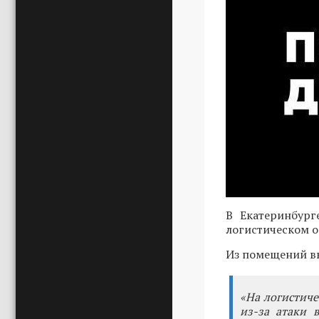
В Екатеринбург
логистическом о
Из помещений вы
«На логистиче
из-за атаки 