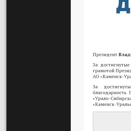
Президент
Влад
За достигнутые
грамотой Прези
АО «Каменск-Ур
За достигнут
благодарность 
«Урало-Сибирс
«Каменск-Ураль