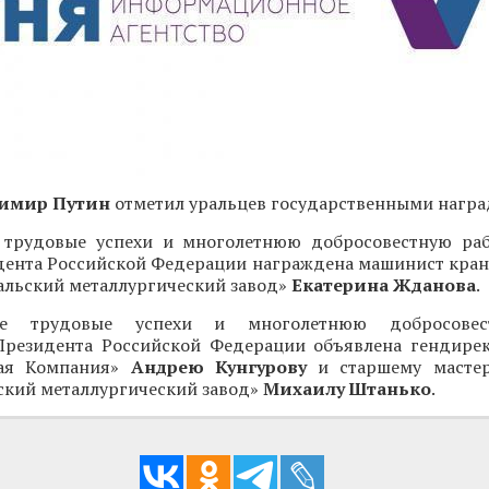
имир Путин
отметил уральцев государственными награ
 трудовые успехи и многолетнюю добросовестную ра
дента Российской Федерации награждена машинист кран
альский металлургический завод»
Екатерина Жданова
.
ые трудовые успехи и многолетнюю добросовес
Президента Российской Федерации объявлена гендир
кая Компания»
Андрею Кунгурову
и старшему мастер
ский металлургический завод»
Михаилу Штанько
.