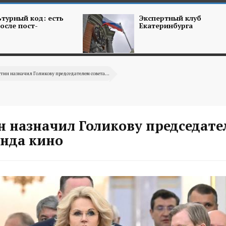
турный код: есть
Экспертный клуб
осле пост-
Екатеринбурга
ин назначил Голикову председателем совета...
 назначил Голикову председате
онда кино