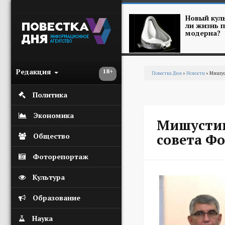
Перейти к основному содержанию
Новый куль
ли жизнь п
модерна?
Редакция
18+
Повестка Дня
»
Новости
» Мишуст
Вы здесь
Политика
Экономика
Мишустин
совета Ф
Общество
Фоторепортаж
Культура
Образование
Наука