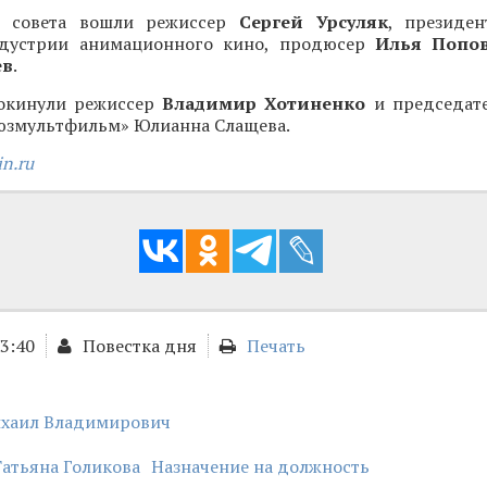
в совета вошли режиссер
Сергей Урсуляк
, президе
ндустрии анимационного кино, продюсер
Илья Попо
ев
.
покинули режиссер
Владимир Хотиненко
и председат
юзмультфильм» Юлианна Слащева.
n.ru
23:40
Повестка дня
Печать
хаил Владимирович
атьяна Голикова
Назначение на должность