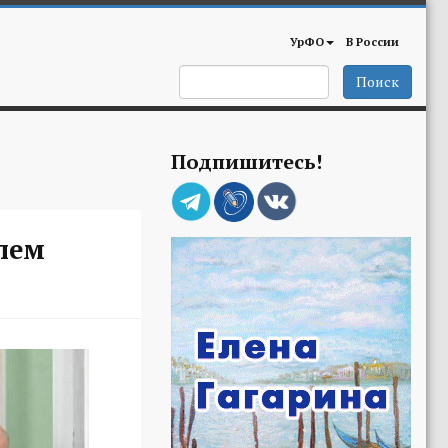
УрФО
В России
Поиск
Подпишитесь!
лем