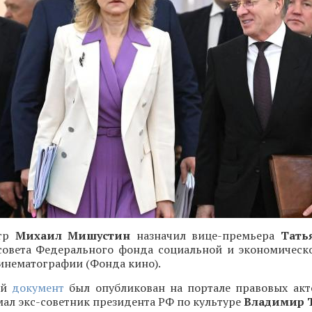
стр
Михаил Мишустин
назначил вице-премьера
Тать
совета Федерального фонда социальной и экономичес
инематографии (Фонда кино).
ий
документ
был опубликован на портале правовых акто
ал экс-советник президента РФ по культуре
Владимир 