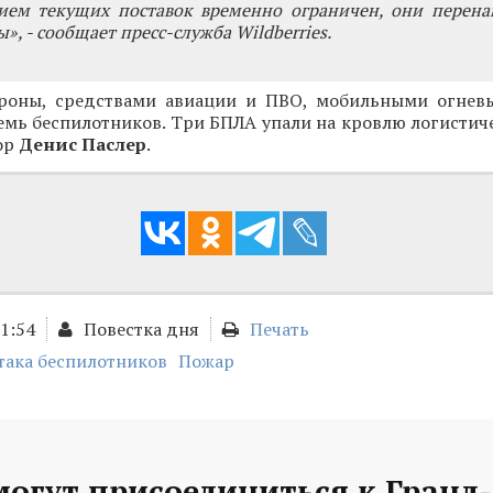
рием текущих поставок временно ограничен, они перена
», - сообщает пресс-служба Wildberries.
роны, средствами авиации и ПВО, мобильными огнев
мь беспилотников. Три БПЛА упали на кровлю логистиче
ор
Денис Паслер
.
11:54
Повестка дня
Печать
така беспилотников
Пожар
могут присоединиться к Гранд