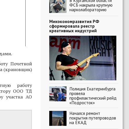
В Курганской области
ФСБ накрыла крупную
нарколабораторию
Минэкономразвития РФ
сформировала реестр
креативных индустрий
дами.
боту Почетной
а (крановщик)
тную работу
Полиция Екатеринбурга
ектору ООО ТД
провела
у участка АО
профилактический рейд
«Подросток»
Начался ремонт
покрытия путепроводов
на ЕКАД