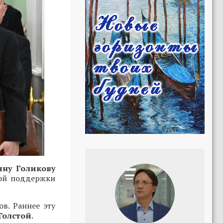
яну Голикову
кой поддержки
в. Раннее эту
Толстой
.