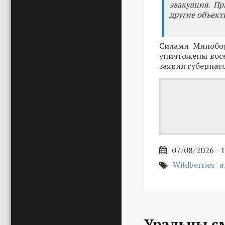
эвакуация. П
другие объекты
Силами Минобо
уничтожены восе
заявил губернат
07/08/2026 - 
Wildberries
а
Уральцы с