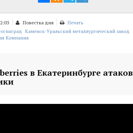
12:03
Повестка дня
Печать
госнаград
Каменск-Уральский металлургический завод
ая Компания
berries в Екатеринбурге атако
ики