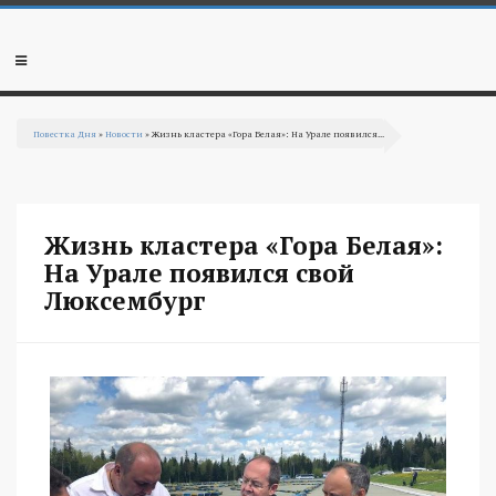
Перейти к основному содержанию
Мобильное
меню
Повестка Дня
»
Новости
» Жизнь кластера «Гора Белая»: На Урале появился...
Вы здесь
Жизнь кластера «Гора Белая»:
На Урале появился свой
Люксембург