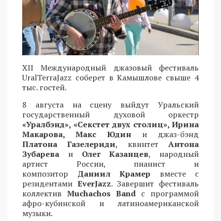
XII Международный джазовый фестиваль
UralTerraJazz соберет в Камышлове свыше 4
тыс. гостей.
8 августа на сцену выйдут Уральский
государственный духовой оркестр
«Уралбэнд», «Секстет двух столиц», Ирина
Макарова, Макс Юдин
и джаз-бэнд
Платона Газелериди
, квинтет
Антона
Зубарева
и
Олег Казанцев
, народный
артист России, пианист и
композитор
Даниил Крамер
вместе с
резидентами
EverJazz
. Завершит фестиваль
коллектив
Muchachos Band
с программой
афро-кубинской и латиноамериканской
музыки.