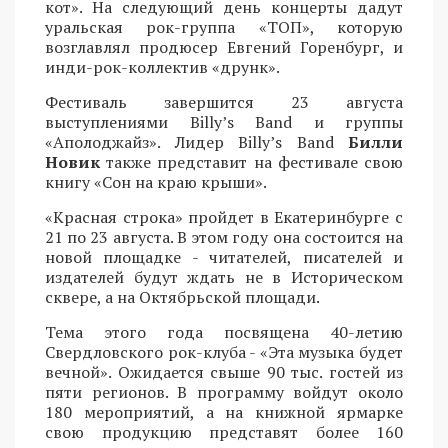
кот». На следующий день концерты дадут
уральская рок-группа «ТОП», которую
возглавлял продюсер Евгений Горенбург, и
инди-рок-коллектив «друнк».
Фестиваль завершится 23 августа
выступлениями Billy’s Band и группы
«Аполоджайз». Лидер Billy’s Band
Билли
Новик
также представит на фестивале свою
книгу «Сон на краю крыши».
«Красная строка» пройдет в Екатеринбурге с
21 по 23 августа. В этом году она состоится на
новой площадке - читателей, писателей и
издателей будут ждать не в Историческом
сквере, а на Октябрьской площади.
Тема этого года посвящена 40-летию
Свердловского рок-клуба - «Эта музыка будет
вечной». Ожидается свыше 90 тыс. гостей из
пяти регионов. В программу войдут около
180 мероприятий, а на книжной ярмарке
свою продукцию представят более 160