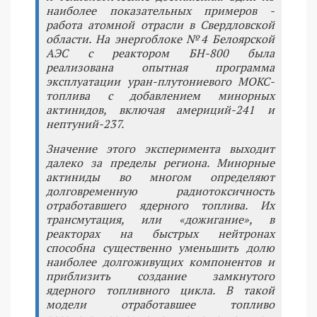
наиболее показательных примеров -
работа атомной отрасли в Свердловской
области. На энергоблоке №4 Белоярской
АЭС с реактором БН-800 была
реализована опытная программа
эксплуатации уран-плутониевого МОКС-
топлива с добавлением минорных
актинидов, включая америций-241 и
нептуний-237.
Значение этого эксперимента выходит
далеко за пределы региона. Минорные
актиниды во многом определяют
долговременную радиотоксичность
отработавшего ядерного топлива. Их
трансмутация, или «дожигание», в
реакторах на быстрых нейтронах
способна существенно уменьшить долю
наиболее долгоживущих компонентов и
приблизить создание замкнутого
ядерного топливного цикла. В такой
модели отработавшее топливо