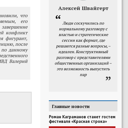
Алексей Швайгерт
новили, что
няемым, его
Люди соскучились по
 завершение
нормальному разговору с
ый конфликт
властью и стратегические
я фигурант,
сессии как формат, где
лицию, после
решаются разные вопросы, –
 по данному
идеален. Конструктивный
дственного
разговор с представителями
 МВД Валерий
общественных организаций –
это возможность выпустить
пар
Главные новости
Роман Каграманов станет гостем
фестиваля «Красная строка»