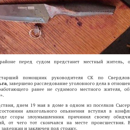
районе перед судом предстанет местный житель, 
старший помощник руководителя СК по Свердловс
ьга
, завершено расследование уголовного дела в отноше
аботающего ранее не судимого местного жителя, об
».
ствия, днем 19 мая в доме в одном из поселков Сысер
состоянии алкогольного опьянения вступил в конфл
оде ссоры злоумышленник причинил своему обидчи
й, от чего тот скончался на месте происшествия. 
задержан и заключен под стражу.