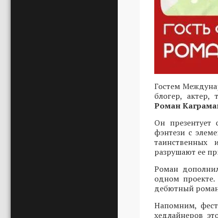
Гостем Междунар
блогер, актер,
Роман Каграма
Он презентует 
фэнтези с элеме
таинственных 
разрушают ее пр
Роман дополнил
одном проекте.
дебютный роман 
Напомним, фест
хедлайнеров эт