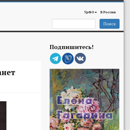
УрФО
В России
Поиск
Подпишитесь!
анет