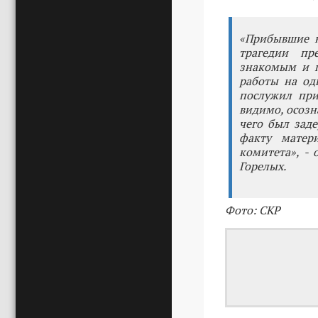
«Прибывшие н
трагедии пр
знакомым и п
работы на од
послужил при
видимо, осозн
чего был зад
факту матер
комитета», -
Горелых.
Фото: СКР