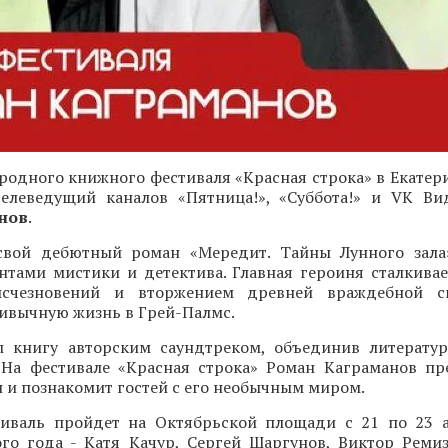
одного книжного фестиваля «Красная строка» в Екатери
 телеведущий каналов «Пятница!», «Суббота!» и VK Ви
нов
.
свой дебютный роман «Мередит. Тайны Лунного зала
нтами мистики и детектива. Главная героиня сталкивае
исчезновений и вторжением древней враждебной с
ивычную жизнь в Грей-Палмс.
 книгу авторским саундтреком, объединив литерату
 На фестивале «Красная строка» Роман Каграманов пр
и познакомит гостей с его необычным миром.
иваль пройдет на Октябрьской площади с 21 по 23 а
ого года - Катя Качур, Сергей Шаргунов, Виктор Ремиз