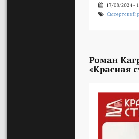
17/08/2024 - 
Сысертский 
Роман Каг
«Красная с