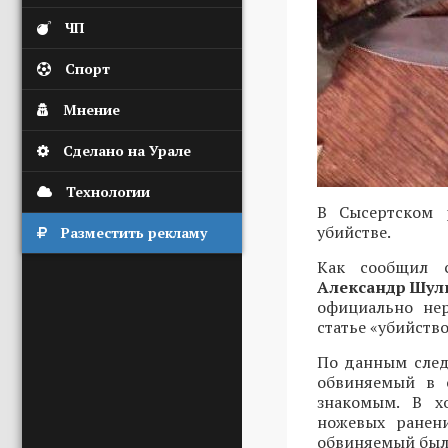
ЧП
Спорт
Мнение
Сделано на Урале
Технологии
В Сысертском 
убийстве.
Разместить рекламу
Как сообщил 
Александр Шул
официально нер
статье «убийство
По данным след
обвиняемый в 
знакомым. В х
ножевых ранени
обвиняемый был 