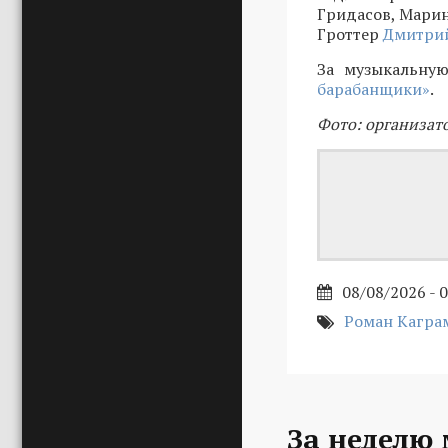
Гридасов, Марин
Гроттер
Дмитрий
За музыкальную
барабанщики»
.
Фото: организат
08/08/2026 - 
Роман Кагра
За неделю