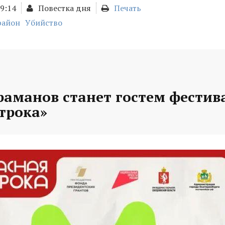
19:14
Повестка дня
Печать
район
Убийство
раманов станет гостем фестив
трока»