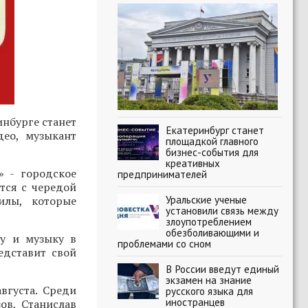
нбурге станет
Екатеринбург станет
део, музыкант
площадкой главного
бизнес-события для
креативных
» - городское
предпринимателей
тся с чередой
Уральские ученые
илы, которые
установили связь между
злоупотреблением
обезболивающими и
ру и музыку в
проблемами со сном
едставит свой
В России введут единый
экзамен на знание
вгуста. Среди
русского языка для
иностранцев
ов, Станислав