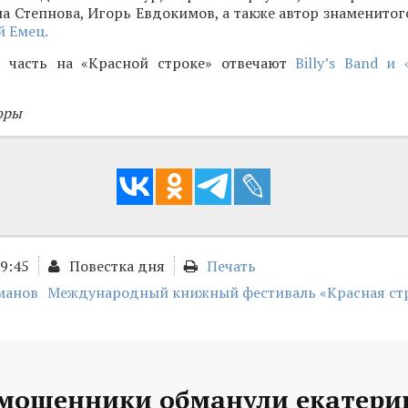
а Степнова, Игорь Евдокимов, а также автор знаменитог
 Емец.
 часть на «Красной строке» отвечают
Billy’s Band и
оры
09:45
Повестка дня
Печать
манов
Международный книжный фестиваль «Красная ст
 мошенники обманули екатери