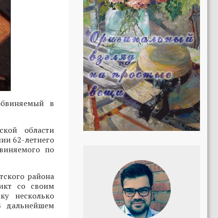
обвиняемый в
кой области
нии 62-летнего
виняемого по
тского района
икт со своим
ку несколько
В дальнейшем