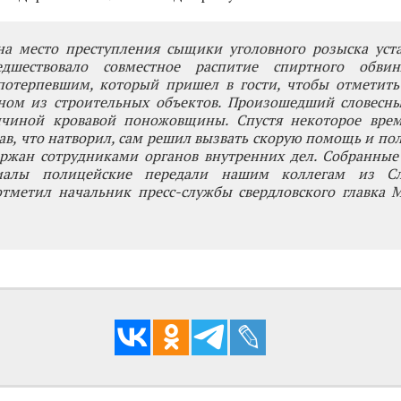
а место преступления сыщики уголовного розыска уста
едшествовало совместное распитие спиртного обви
отерпевшим, который пришел в гости, чтобы отметить
ном из строительных объектов. Произошедший словесн
чиной кровавой поножовщины. Спустя некоторое врем
ав, что натворил, сам решил вызвать скорую помощь и по
ержан сотрудниками органов внутренних дел. Собранные
иалы полицейские передали нашим коллегам из Сле
 отметил начальник пресс-службы свердловского главка