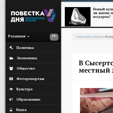
Перейти к основному содержанию
Новый куль
ли жизнь п
модерна?
Редакция
18+
Повестка Дня
»
Новости
» В Сысе
Вы здесь
Политика
Экономика
В Сысерт
местный 
Общество
Фоторепортаж
Культура
Образование
Наука