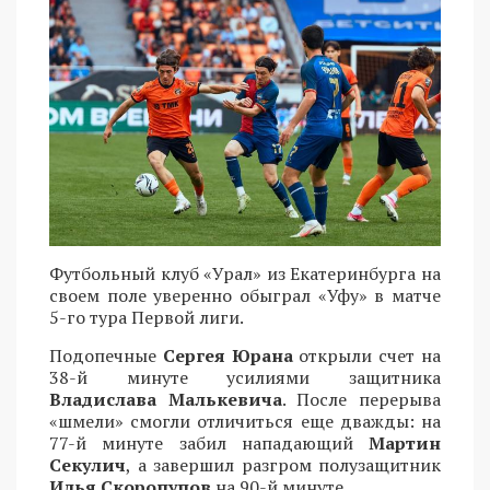
Футбольный клуб «Урал» из Екатеринбурга на
своем поле уверенно обыграл «Уфу» в матче
5-го тура Первой лиги.
Подопечные
Сергея Юрана
открыли счет на
38-й минуте усилиями защитника
Владислава Малькевича
. После перерыва
«шмели» смогли отличиться еще дважды: на
77-й минуте забил нападающий
Мартин
Секулич
, а завершил разгром полузащитник
Илья Скоропупов
на 90-й минуте.