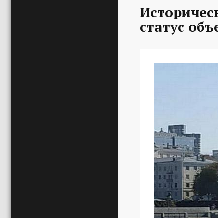
Историчес
статус объ