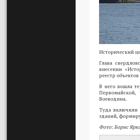
Исторический це
Глава свердло
внесении «Исто
реестр объектов
В него вошла те
Первомайской, 
Воеводина.
Туда включили 
зданий, формир
Фото: Борис Ярк