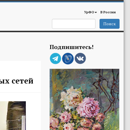
УрФО
В России
Поиск
Подпишитесь!
ых сетей