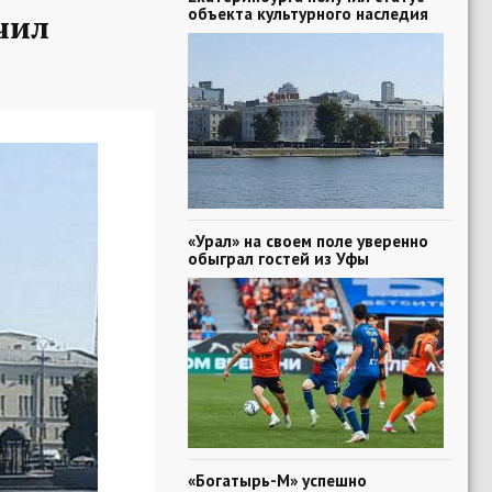
объекта культурного наследия
чил
«Урал» на своем поле уверенно
обыграл гостей из Уфы
«Богатырь-М» успешно