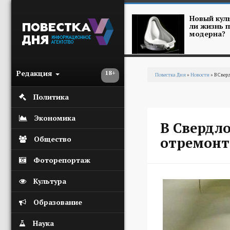
Перейти к основному содержанию
Новый куль
ли жизнь п
модерна?
Редакция
18+
Повестка Дня
»
Новости
» В Свер
Вы здесь
Политика
Экономика
В Свердл
отремонт
Общество
Фоторепортаж
Культура
Образование
Наука