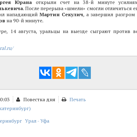
ергея Юрана
открыли счет на 38-й минуте усилия
лькевича
. После перерыва «шмели» смогли отличиться 
бил нападающий
Мартин Секулич
, а завершил разгром
пов
на 90-й минуте.
ре, 14 августа, уральцы на выезде сыграют против в
ral.ru/
00:03
Повестка дня
Печать
катеринбург)
теринбург
Урал - Уфа