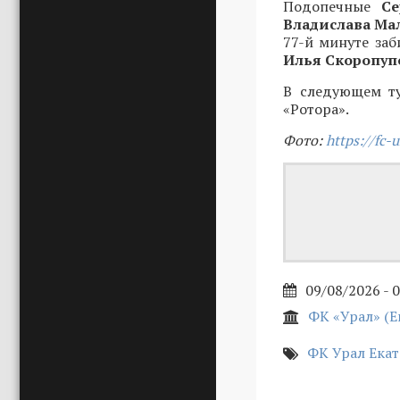
Подопечные
С
Владислава Ма
77-й минуте за
Илья Скоропу
В следующем ту
«Ротора».
Фото:
https://fc-u
09/08/2026 - 
ФК «Урал» (Е
ФК Урал Ека