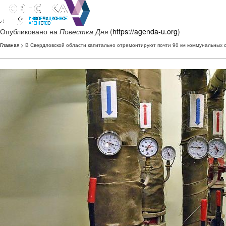
Опубликовано на
Повестка Дня
(
https://agenda-u.org
)
Главная
> В Свердловской области капитально отремонтируют почти 90 км коммунальных 