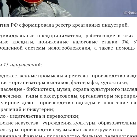
тия РФ сформировала реестр креативных индустрий.
ивидуальные предприниматели, работающие в этих с
тные кредиты, пониженные налоговые ставки 0%,
ощенной системы налогообложения, а также помощь 
и 15 направлений:
удожественные промыслы и ремесла - производство изд
рия - организаторы выставок, фотографы, художники;
наследие - библиотеки, музеи, охрана культурного насле
звлечения - гиды и экскурсоводы, организаторы меропри
елирное дело - производство одежды и нанесение на
крашений и бижутерии;
ло - издательства и переводчики;
ьские искусства - учреждения культуры, образовательны
культуры, производство музыкальных инструментов;
видение и фильмы - производство фильмов, телепрограм