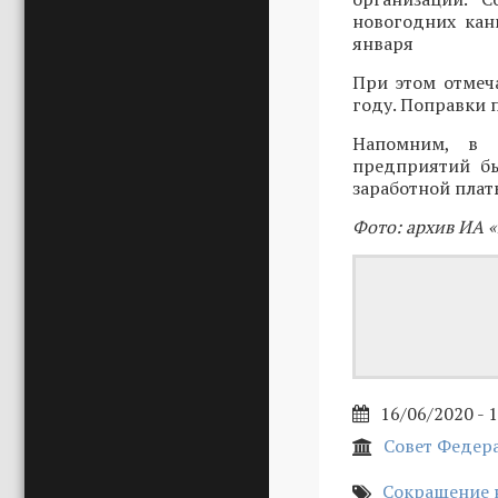
новогодних кан
января
При этом отмеч
году. Поправки 
Напомним, в 
предприятий бы
заработной платы
Фото: архив ИА 
16/06/2020 - 
Совет Федер
Сокращение 