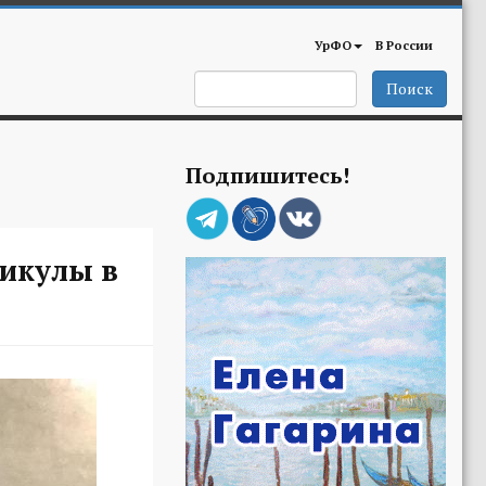
УрФО
В России
Поиск
Подпишитесь!
никулы в