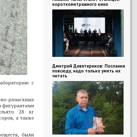
короткометражного кино
Дмитрий Девятериков: Послания
повсюду, надо только уметь их
читать
абораторию с
вно-разыскных
м фигурантами
изъято 28 кг
соров, а также
веществ, были