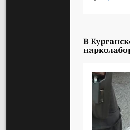
В Курганс
нарколабо