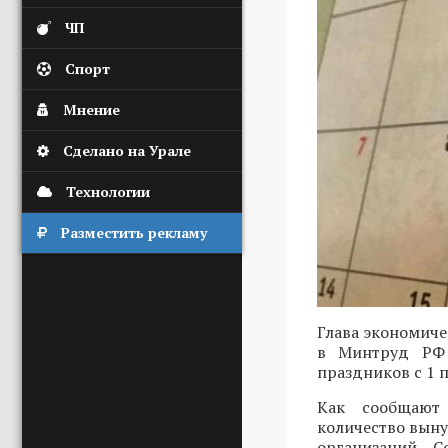
ЧП
Спорт
Мнение
Сделано на Урале
Технологии
Разместить рекламу
Глава экономич
в Минтруд РФ 
праздников с 1 п
Как сообщаю
количество вын
организаций. С