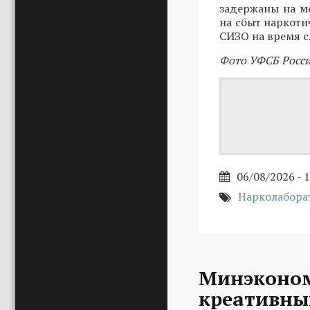
задержаны на ме
на сбыт наркоти
СИЗО на время с
Фото УФСБ Росси
06/08/2026 - 
Нарколабора
Минэконом
креативны