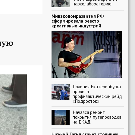
нарколабораторию
Минэкономразвития РФ
сформировала реестр
креативных индустрий
ную
Полиция Екатеринбурга
провела
профилактический рейд
«Подросток»
Начался ремонт
покрытия путепроводов
на ЕКАД
Нижний Тагил станет столицей