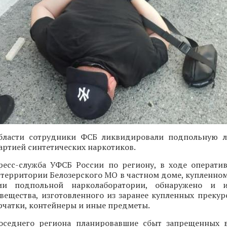
бласти сотрудники ФСБ ликвидировали подпольную л
артией синтетических наркотиков.
ресс-служба УФСБ России по региону, в ходе операти
 территории Белозерского МО в частном доме, купленно
ии подпольной нарколаборатории, обнаружено и 
вещества, изготовленного из заранее купленных прекур
рчатки, контейнеры и иные предметы.
оседнего региона планировавшие сбыт запрещенных 