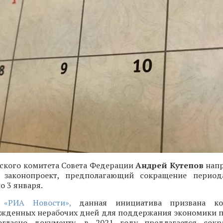
еского комитета Совета Федерации
Андрей Кутепов
напр
законопроект, предполагающий сокращение период
о 3 января.
т
«РИА Новости»,
данная инициатива призвана ком
ужденных нерабочих дней для поддержания экономики 
огласно документу, в 2021 году предлагается сокр