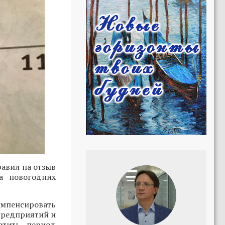
авил на отзыв
а новогодних
пенсировать
предприятий и
атить период