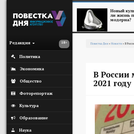
Перейти к основному содержанию
Новый куль
ли жизнь п
модерна?
Редакция
18+
Повестка Дня
»
Новости
» В Росс
Вы здесь
Политика
Экономика
В России 
2021 году
Общество
Фоторепортаж
Культура
Образование
Наука