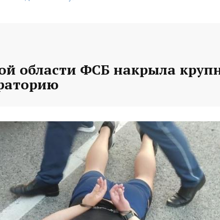
кой области ФСБ накрыла круп
раторию