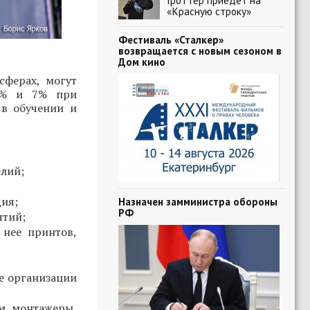
Гроттер приедет на
«Красную строку»
Фестиваль «Сталкер»
возвращается с новым сезоном в
Дом кино
ферах, могут
 5% и 7% при
в обучении и
елий;
дия;
Назначен замминистра обороны
РФ
ятий;
 нее принтов,
е организации
м, монтажеры,