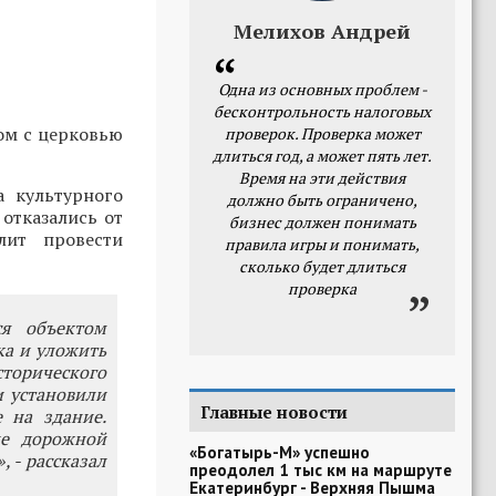
Мелихов Андрей
Одна из основных проблем -
бесконтрольность налоговых
ом с церковью
проверок. Проверка может
длиться год, а может пять лет.
Время на эти действия
а культурного
должно быть ограничено,
отказались от
бизнес должен понимать
лит провести
правила игры и понимать,
сколько будет длиться
проверка
ся объектом
ка и уложить
сторического
и установили
Главные новости
 на здание.
ие дорожной
«Богатырь-М» успешно
 - рассказал
преодолел 1 тыс км на маршруте
Екатеринбург - Верхняя Пышма