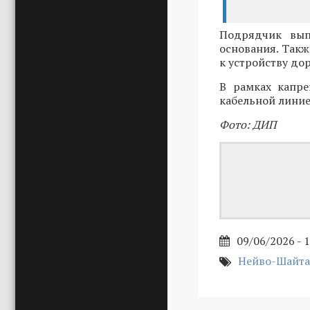
Подрядчик вып
основания. Такж
к устройству д
В рамках капре
кабельной линие
Фото: ДИП
09/06/2026 - 
Нейво-Шайта