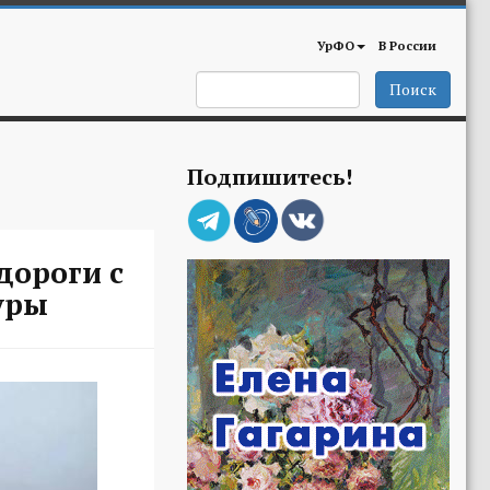
УрФО
В России
Поиск
Подпишитесь!
дороги с
уры