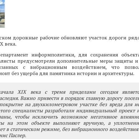
ском дорожные рабочие обновляют участок дороги ряд
X века.
епартамент информполитики, для сохранения объект
алисты предусмотрели дополнительные меры защиты и 
вязанных с вибрационным воздействием, что позво
онт без ущерба для памятника истории и архитектуры.
начала XIX века с тремя приделами сегодня являет
аследия. Важно привести в порядок главную дорогу посел
покрытие на двухкилометровом участке без вреда для и
этого специалисты разработали индивидуальный проект 
аны, чтобы исключить возможное негативное влияние
ты на этом объекте выполняют вручную, а уплотнен
т в статическом режиме, без вибрационного воздействия»,
нис Паслер.