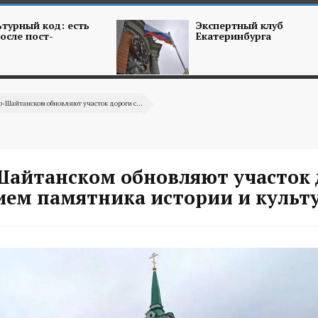
турный код: есть
Экспертный клуб
осле пост-
Екатеринбурга
о-Шайтанском обновляют участок дороги с...
Шайтанском обновляют участок 
ием памятника истории и культ