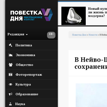
Перейти к основному содержанию
Новый куль
ли жизнь п
модерна?
Редакция
18+
Повестка Дня
»
Новости
» В Нейв
Вы здесь
Политика
Экономика
В Нейво-
сохранен
Общество
Фоторепортаж
Культура
Образование
Наука