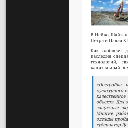
В Нейво-Шайтан
Петра и Павла XI
Как сообщает д
наследия специ
технологий, с
капитальный рем
«Постройка 
культурного н
качественное 
объекта. Для 
защитные экр
Многие рабо
одежды пройде
губернатор Де