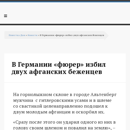
Перейти к основному содержанию
Мобильное
меню
Повестка Дня
»
Новости
» В Германии «фюрер» избил двух афганских беженцев
Вы здесь
В Германии «фюрер» избил
двух афганских беженцев
На горнолыжном склоне в городе Альтенберг
мужчина с гитлеровскими усами и в шлеме
со свастикой целенаправленно подошел к
двум молодым афганцам и оскорбил их.
«Сразу после этого он ударил одного из них в
голову своим шлемом и повалил на землю», –