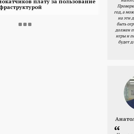
мокатчиков плату за пользование
Проверк
фраструктурой
год, а мож
на эти 
быть ог
должен п
игры и п
будет д
Анато