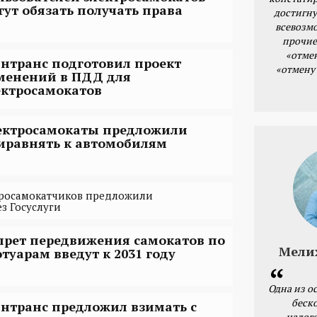
гут обязать получать права
достигну
всевозм
прочие
«отме
нтранс подготовил проект
«отмену
менений в ПДД для
ектросамокатов
ектросамокаты предложили
иравнять к автомобилям
тросамокатчиков предложили
з Госуслуги
прет передвижения самокатов по
Мели
отуарам введут к 2031 году
Одна из о
беск
нтранс предложил взимать с
налог