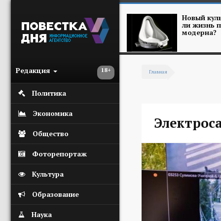
Перейти к основному содержанию
Новый куль
ли жизнь п
модерна?
Редакция
18+
Главная
Вы здесь
Политика
Экономика
Электрос
Общество
Фоторепортаж
Культура
Образование
Наука