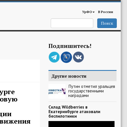
УрФО
В России
Поиск
Подпишитесь!
Другие новости
Путин отметил уральцев
урге
государственными
наградами
новую
Склад Wildberries в
Екатеринбурге атаковали
ции
беспилотники
движения