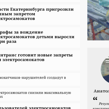
асти Екатеринбурга пригрозили
лным запретом
ектросамокатов
рафы за вождение
ектросамокатов детьми выросли
три раза
нтранс готовит новые запреты
я электросамокатов
мокатчиков-нарушителей создадут в
Анато
ектросамокатов снизили максимальную
ах
Резул
льзователей электросамокатов
констатир