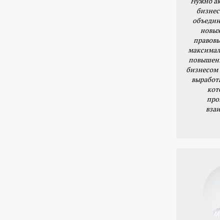
Нужно ак
бизнес
объедин
новых
правовы
максимал
повышени
бизнесом 
выработ
кот
про
вза