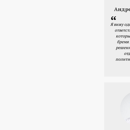
Андр
Я вижу од
ответст
которы
бремя
решени
от
полити