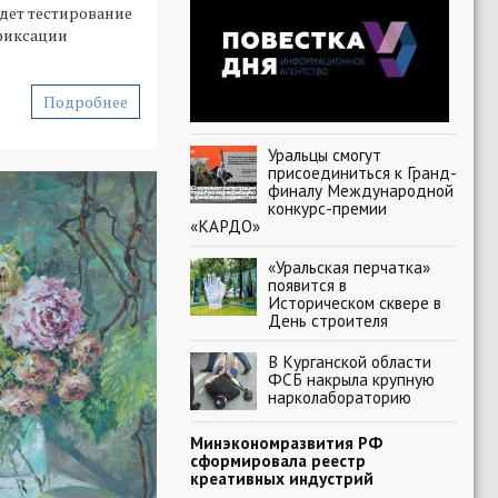
дет тестирование
фиксации
Подробнее
Уральцы смогут
присоединиться к Гранд-
финалу Международной
конкурс-премии
«КАРДО»
«Уральская перчатка»
появится в
Историческом сквере в
День строителя
В Курганской области
ФСБ накрыла крупную
нарколабораторию
Минэкономразвития РФ
сформировала реестр
креативных индустрий