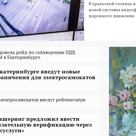
В уральской столице и
новой системы видео
дорожного движения.
провела рейд по соблюдению ПДД
 в Екатеринбурге
Екатеринбурге введут новые
раничения для электросамокатов
электросамокатов введут рейтинговую
кшеринг предложил ввести
язательную верификацию через
осуслуги»