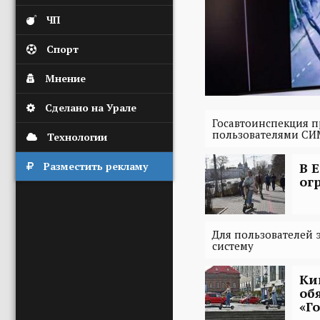
ЧП
Спорт
Мнение
Сделано на Урале
Госавтоинспекция 
пользователями СИМ
Технологии
В 
Разместить рекламу
ог
Для пользователей 
систему
Ки
об
«Г