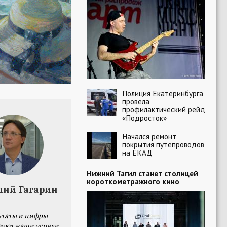
Полиция Екатеринбурга
провела
профилактический рейд
«Подросток»
Начался ремонт
покрытия путепроводов
на ЕКАД
Нижний Тагил станет столицей
короткометражного кино
лий Гагарин
ьтаты и цифры
уют наши успехи,