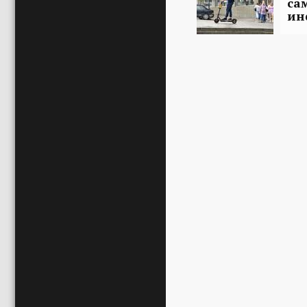
са
ин