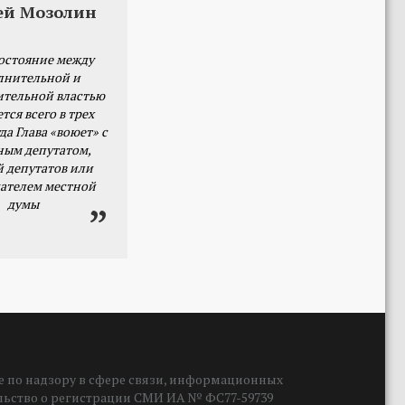
ей Мозолин
остояние между
лнительной и
ительной властью
тся всего в трех
да Глава «воюет» с
ным депутатом,
й депутатов или
ателем местной
думы
 по надзору в сфере связи, информационных
ельство о регистрации СМИ ИА № ФС77-59739