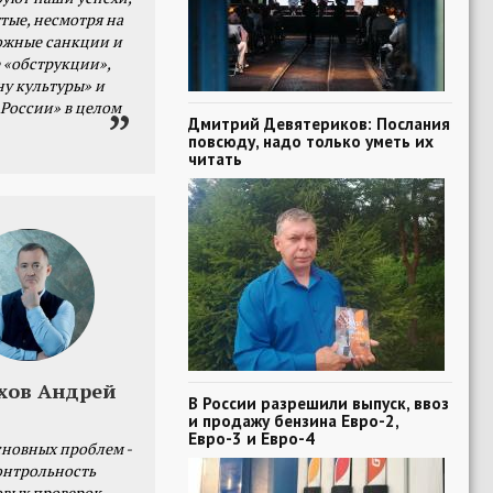
тые, несмотря на
ожные санкции и
 «обструкции»,
ну культуры» и
 России» в целом
Дмитрий Девятериков: Послания
повсюду, надо только уметь их
читать
хов Андрей
В России разрешили выпуск, ввоз
и продажу бензина Евро-2,
Евро-3 и Евро-4
сновных проблем -
онтрольность
овых проверок.