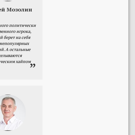
ей Мозолин
ного политически
венного игрока,
й берет на себя
 непопулярных
й. А остальные
делываются
ческим хайпом