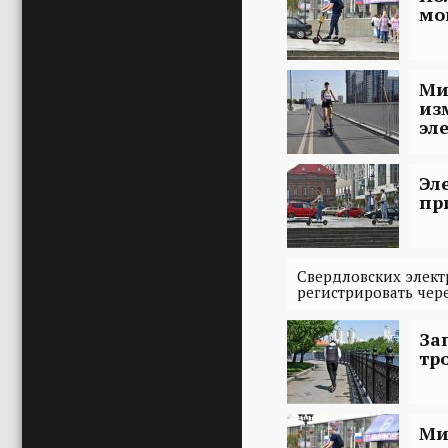
мо
Ми
из
эл
Эл
пр
Свердловских элек
регистрировать чере
За
тр
Ми