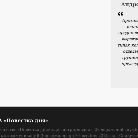
Андр
Против
испо
представ
выражае
типах, ког
отдель
группо
председ
ИА «Повестка дня»
нтство «Повестка дня» зарегистрировано в Федеральной службе
вых коммуникаций (Роскомнадзор) 30 октября 2014 года. Свидет