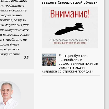
тивно вовлекать
введен в Свердловской области
 и профильные
ения в создание
 нормативно-
х актов, создать
ьные условия для
я доверия между
и властью, а также
ать «шаблон», по
орому будет
исходить их
имодействие
Екатеринбургские
полицейские и
общественники приняли
участие в акции
«Зарядка со стражем порядка»