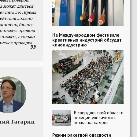
а может длиться
ет пять лет. Время
действия должно
раничено, бизнес
онимать правила
На Международном фестивале
онимать, сколько
креативных индустрий обсудят
литься проверка
киноиндустрию
В свердловской области
полиции увеличилась
лий Гагарин
нехватка кадров
Режим ракетной опасности