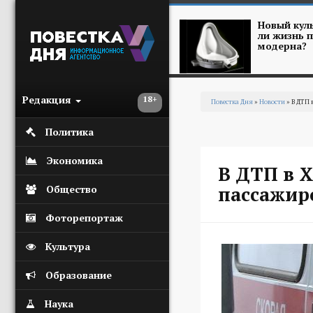
Перейти к основному содержанию
Новый куль
ли жизнь п
модерна?
Редакция
18+
Повестка Дня
»
Новости
» В ДТП 
Вы здесь
Политика
Экономика
В ДТП в Х
пассажиро
Общество
Фоторепортаж
Культура
Образование
Наука