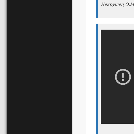
Некрушец О.М