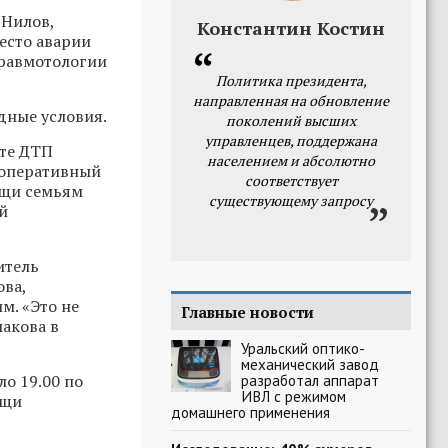
 Нилов,
Константин Костин
есто аварии
травмотологии
Политика президента,
направленная на обновление
дные условия.
поколений высших
управленцев, поддержана
те ДТП
населением и абсолютно
 оперативный
соответствует
ощи семьям
существующему запросу
й
итель
ва,
м. «Это не
Главные новости
макова в
Уральский оптико-
механический завод
ло 19.00 по
разработал аппарат
ИВЛ с режимом
ощи
домашнего применения