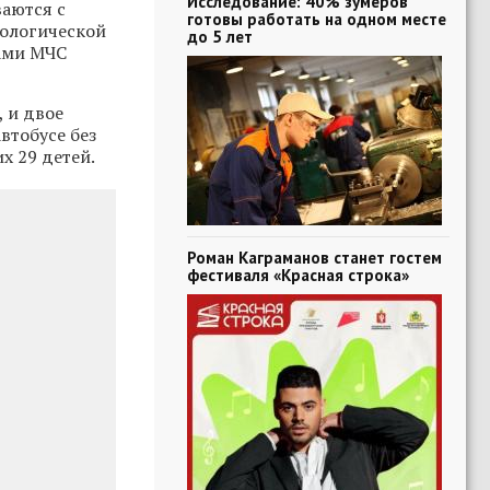
Исследование: 40% зумеров
ваются с
готовы работать на одном месте
хологической
до 5 лет
ами МЧС
, и двое
втобусе без
х 29 детей.
Роман Каграманов станет гостем
фестиваля «Красная строка»