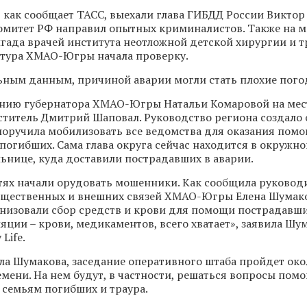
, как сообщает ТАСС, выехали глава ГИБДД России Виктор
митет РФ направил опытных криминалистов. Также на м
гада врачей института неотложной детской хирургии и 
атура ХМАО-Югры начала проверку.
ным данным, причиной аварии могли стать плохие пого
ению губернатора ХМАО-Югры Натальи Комаровой на мес
еститель Дмитрий Шаповал. Руководство региона создало
поручила мобилизовать все ведомства для оказания пом
погибших. Сама глава округа сейчас находится в окружно
ьнице, куда доставили пострадавших в аварии.
тях начали орудовать мошенники. Как сообщила руковод
бщественных и внешних связей ХМАО-Югры Елена Шумако
изовали сбор средств и крови для помощи пострадавши
яции – крови, медикаментов, всего хватает», заявила Шу
Life.
ила Шумакова, заседание оперативного штаба пройдет око
мени. На нем будут, в частности, решаться вопросы пом
семьям погибших и траура.