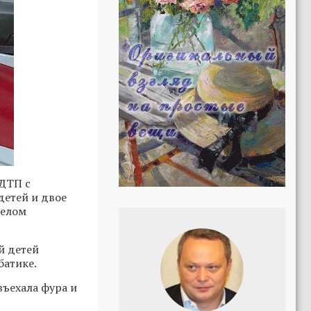
 ДТП с
детей и двое
желом
й детей
батике.
въехала фура и