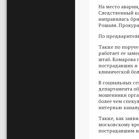
На место аварии
Следственный ко
направилась бри
Рошаля. Прокур
По предваритель
Также по поруч
работает ее зам
штаб. Комарова 
пострадавших и 
клинической бол
В социальных се
департамента о
мошенники орган
более чем спекул
интервью каналу 
Также, как заяв
московскому вре
пострадавшим и 