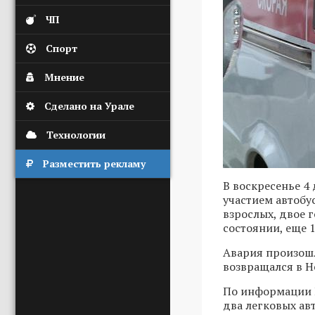
ЧП
Спорт
Мнение
Сделано на Урале
Технологии
Разместить рекламу
В воскресенье 4
участием автобус
взрослых, двое 
состоянии, еще 1
Авария произошл
возвращался в Н
По информации Г
два легковых ав