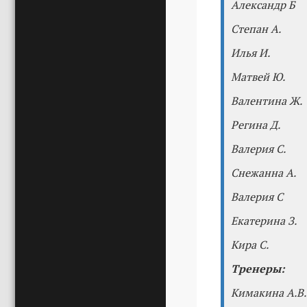
Александр Б
Степан А.
Илья И.
Матвей Ю.
Валентина Ж.
Регина Д.
Валерия С.
Снежанна А.
Валерия С
Екатерина З.
Кира С.
Тренеры:
Кимакина А.В.