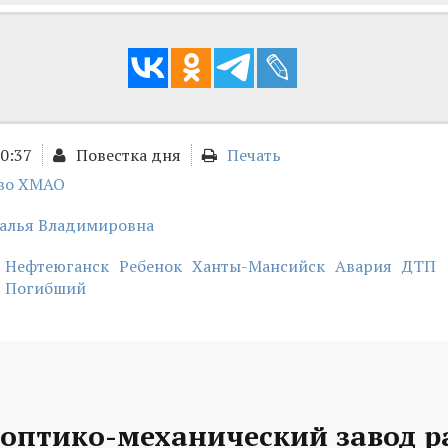
20:37
Повестка дня
Печать
во ХМАО
талья Владимировна
Нефтеюганск
Ребенок
Ханты-Мансийск
Авария
ДТП
Погибший
 оптико-механический завод р