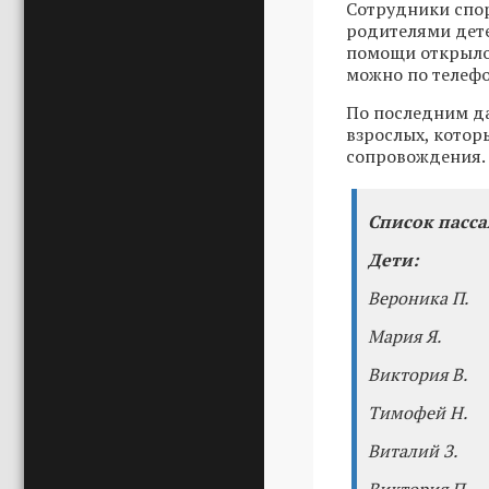
Сотрудники спор
родителями дет
помощи открыло
можно по телефо
По последним да
взрослых, которы
сопровождения. 
Список пасса
Дети:
Вероника П.
Мария Я.
Виктория В.
Тимофей Н.
Виталий З.