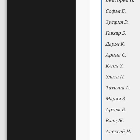
Виктория П.
Софья Б.
Зулфия Э.
Гавхар Э.
Дарья К.
Арина С.
Юлия З.
Злата П.
Татьяна А.
Мария З.
Артем Б.
Влад Ж.
Алексей Н.