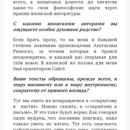
всего, я попытался донести до читателя
какие-то свои философские идеи через
призму японской литературы.
С какими японскими авторами вы
ощущаете особое духовное родство?
Если брать прозу, то на меня в большей
степени повлияли произведения Акутагавы
Рюноскэ, за чтения которых я брался
неоднократно, и каждый раз открывал для
себя новое. В японской же поэзии для меня
был ориентиром Сайгё.
Ваши тексты обращены, прежде всего, к
миру внешнему или к миру внутреннему,
сокрытому от прямого взгляда?
Тут мы опять же возвращаемся к «сокрытому
в листве». Можно сказать: к «сокрытому в
письме». И это тоже будет верно. Как говорил
один мудрец, что послания повсюду, надо
только уметь их читать. Тут есть опасность
нафантазировать себе того, чего, собственно