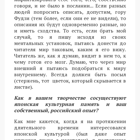
говоря, и не было в послании... Если разных
людей попросить описать, допустим, гору
Фудзи (тем более, если они ее не видели), то
описания их будут одновременно разные, но
и иметь сходства. То есть, если брать мой
случай, то я пишу исходя из своих
ментальных установок, пытаясь донести до
читателя мир таковым, каким я его вижу.
Читатель же, как я думаю, видит в нем то, к
чему готов его мозг. Думаю, что через мир
внешний я пытаюсь подобраться к миру
внутреннему. Всегда должен быть посыл
(стержень, тот цветок, который скрывается в
листве).
Как в вашем творчестве сосуществуют
японская культурная память и ваш
собственный, российский опыт?
Как мне кажется, когда я на протяжении
длительного времени интересовался
японской культурой (был даже опыт
изучения языка с носителем), я постепенно