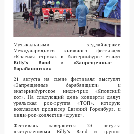
Музыкальными хедлайнерами
Международного книжного фестиваля
«Красная строка» в Екатеринбурге станут
Billy’s Band
и
«Запрещенные
барабанщики»
.
21 августа на сцене фестиваля выступят
«Запрещенные барабанщики» и
екатеринбургское инди-трио «Японский
кот». На следующий день концерты дадут
уральская рок-группа «ТОП», которую
возглавлял продюсер Евгений Горенбург, и
инди-рок-коллектив «друнк».
Фестиваль завершится 23 августа
выступлениями Billy’s Band и группы