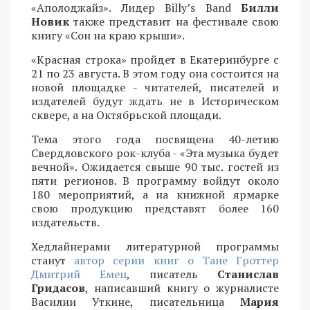
«Аполоджайз». Лидер Billy’s Band
Билли
Новик
также представит на фестивале свою
книгу «Сон на краю крыши».
«Красная строка» пройдет в Екатеринбурге с
21 по 23 августа. В этом году она состоится на
новой площадке - читателей, писателей и
издателей будут ждать не в Историческом
сквере, а на Октябрьской площади.
Тема этого года посвящена 40-летию
Свердловского рок-клуба - «Эта музыка будет
вечной». Ожидается свыше 90 тыс. гостей из
пяти регионов. В программу войдут около
180 мероприятий, а на книжной ярмарке
свою продукцию представят более 160
издательств.
Хедлайнерами литературной программы
станут
автор серии книг о Тане Гроттер
Дмитрий Емец
, писатель
Станислав
Гридасов
, написавший книгу о журналисте
Василии Уткине, писательница
Мария