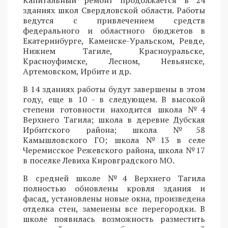
Капитальный ремонт продолжается в 24
зданиях школ Свердловской области. Работы
ведутся с привлечением средств
федерального и областного бюджетов в
Екатеринбурге, Каменске-Уральском, Ревде,
Нижнем Тагиле, Красноуральске,
Красноуфимске, Лесном, Невьянске,
Артемовском, Ирбите и др.
В 14 зданиях работы будут завершены в этом
году, еще в 10 - в следующем. В высокой
степени готовности находится школа №4
Верхнего Тагила; школа в деревне Дубская
Ирбитского района; школа №58
Камышловского ГО; школа №13 в селе
Черемисское Режевского района, школа №17
в поселке Левиха Кировградского МО.
В средней школе №4 Верхнего Тагила
полностью обновлены кровля здания и
фасад, установлены новые окна, произведена
отделка стен, заменены все перегородки. В
школе появилась возможность разместить