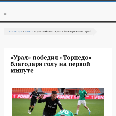
Перейти к основному содержанию
Мобильное
меню
Повестка Дня
»
Новости
» «Урал» победил «Торпедо» благодаря голу на первой...
Вы здесь
«Урал» победил «Торпедо»
благодаря голу на первой
минуте