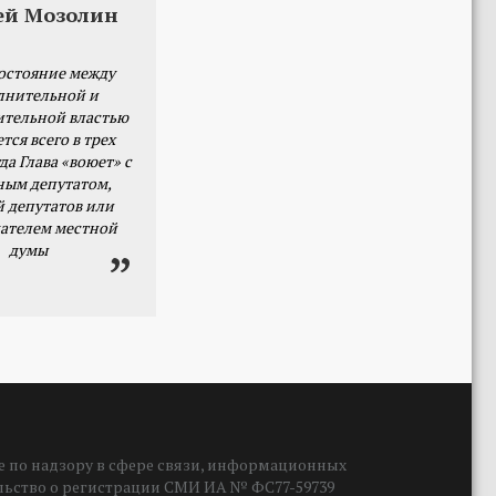
ей Мозолин
остояние между
лнительной и
ительной властью
тся всего в трех
да Глава «воюет» с
ным депутатом,
й депутатов или
ателем местной
думы
 по надзору в сфере связи, информационных
ельство о регистрации СМИ ИА № ФС77-59739