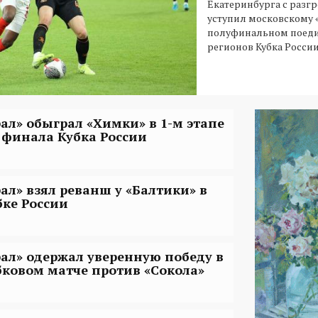
Екатеринбурга с разг
уступил московскому 
полуфинальном поеди
регионов Кубка России
рал» обыграл «Химки» в 1-м этапе
4 финала Кубка России
рал» взял реванш у «Балтики» в
бке России
рал» одержал уверенную победу в
бковом матче против «Сокола»