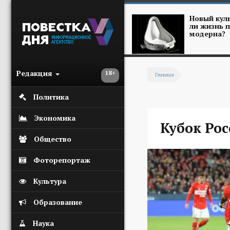
Перейти к основному содержанию
Новый куль
ли жизнь п
модерна?
Редакция
18+
Главная
Вы здесь
Политика
Экономика
Кубок Рос
Общество
Фоторепортаж
Культура
Образование
Наука