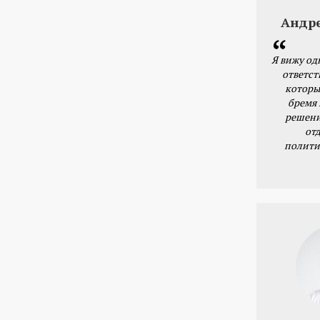
Андр
Я вижу од
ответст
которы
бремя
решени
от
полити