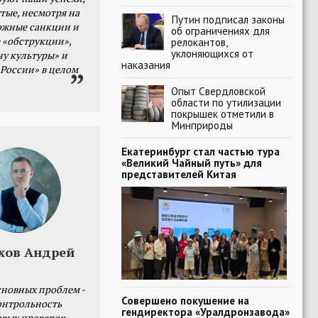
тые, несмотря на
Путин подписал законы
ожные санкции и
об ограничениях для
 «обструкции»,
релокантов,
уклоняющихся от
ну культуры» и
наказания
 России» в целом
Опыт Свердловской
области по утилизации
покрышек отметили в
Минприроды
Екатеринбург стал частью тура
«Великий Чайный путь» для
представителей Китая
хов Андрей
сновных проблем -
Совершено покушение на
онтрольность
гендиректора «Уралдронзавода»
овых проверок.