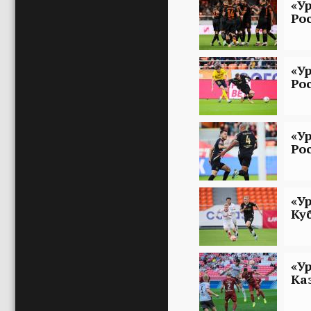
«У
Ро
«У
Ро
«У
Ро
«У
Ку
«У
Ка