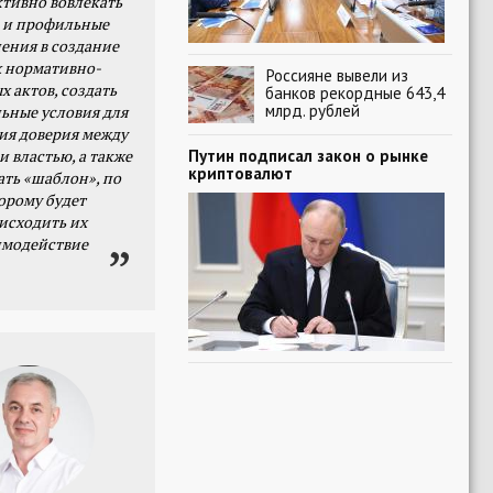
тивно вовлекать
 и профильные
ения в создание
 нормативно-
Россияне вывели из
х актов, создать
банков рекордные 643,4
млрд. рублей
ьные условия для
я доверия между
Путин подписал закон о рынке
и властью, а также
криптовалют
ать «шаблон», по
орому будет
исходить их
имодействие