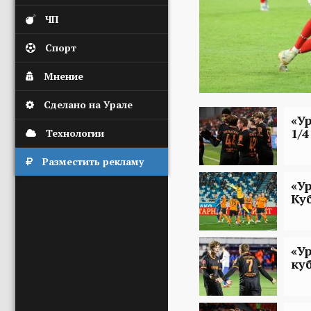
ЧП
Спорт
Мнение
Сделано на Урале
«У
1/
Технологии
Разместить рекламу
«У
Ку
«У
ку