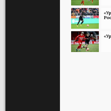
«У
Ро
«У