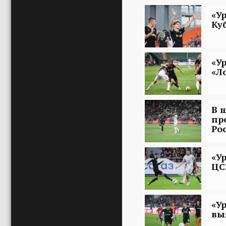
«У
Ку
«У
«Л
В 
пр
Ро
«У
ЦС
«У
вы