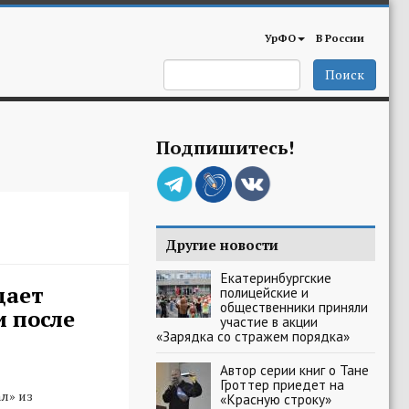
УрФО
В России
Поиск
Подпишитесь!
Другие новости
Екатеринбургские
дает
полицейские и
общественники приняли
и после
участие в акции
«Зарядка со стражем порядка»
Автор серии книг о Тане
Гроттер приедет на
л» из
«Красную строку»