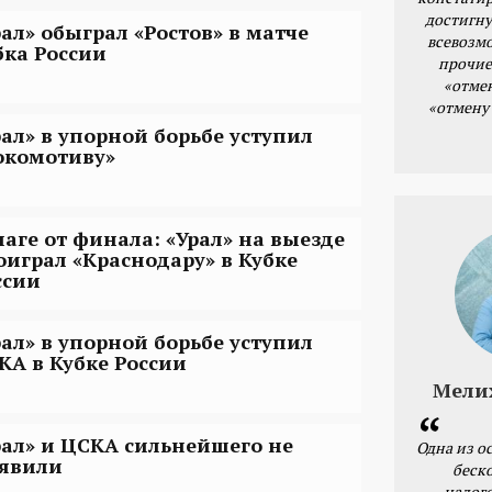
достигну
рал» обыграл «Ростов» в матче
всевозм
бка России
прочие
«отме
«отмену
рал» в упорной борьбе уступил
окомотиву»
шаге от финала: «Урал» на выезде
оиграл «Краснодару» в Кубке
ссии
рал» в упорной борьбе уступил
КА в Кубке России
Мели
рал» и ЦСКА сильнейшего не
Одна из о
явили
беск
налог