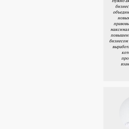
Нужно ак
бизнес
объедин
новых
правовы
максимал
повышени
бизнесом 
выработ
кот
про
вза