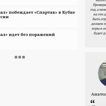
Проверк
год, а мож
рал» побеждает «Спартак» в Кубке
на эти 
ссии
быть ог
должен п
игры и п
будет д
рал» идет без поражений
Анато