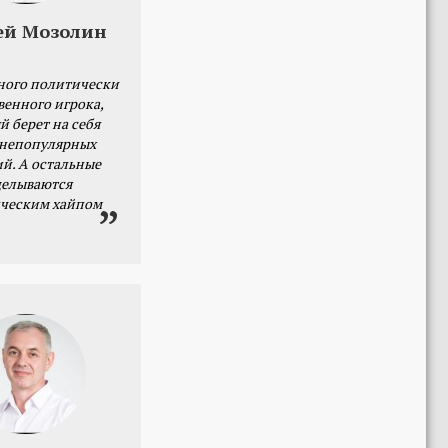
ей Мозолин
ного политически
венного игрока,
й берет на себя
 непопулярных
й. А остальные
делываются
ческим хайпом