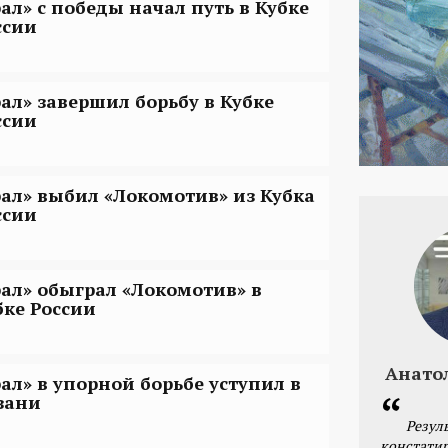
рал» с победы начал путь в Кубке
ссии
рал» завершил борьбу в Кубке
ссии
рал» выбил «Локомотив» из Кубка
ссии
рал» обыграл «Локомотив» в
бке России
Анато
рал» в упорной борьбе уступил в
зани
Резул
констатир