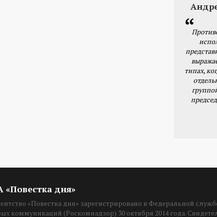
Андр
Против
испо
представ
выражае
типах, ког
отдель
группо
председ
ИА «Повестка дня»
нтство «Повестка дня» зарегистрировано в Федеральной службе
вых коммуникаций (Роскомнадзор) 30 октября 2014 года. Свидет