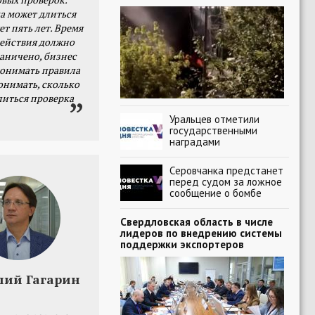
а может длиться
ет пять лет. Время
действия должно
раничено, бизнес
онимать правила
онимать, сколько
литься проверка
Уральцев отметили
государственными
наградами
Серовчанка предстанет
перед судом за ложное
сообщение о бомбе
Свердловская область в числе
лидеров по внедрению системы
поддержки экспортеров
лий Гагарин