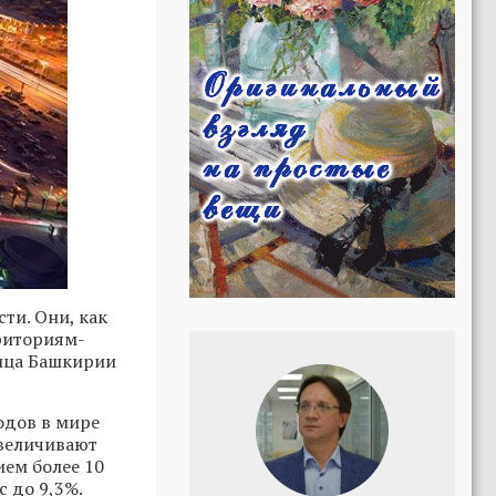
ти. Они, как
рриториям-
лица Башкирии
одов в мире
увеличивают
ием более 10
с до 9,3%.