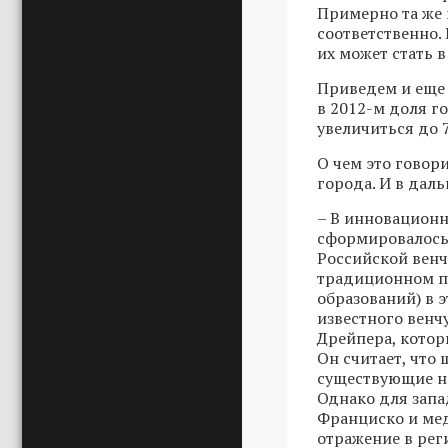
Примерно та же 
соответственно. 
их может стать в
Приведем и еще 
в 2012-м доля г
увеличиться до 7
О чем это говори
города. И в дал
– В инновацион
сформировалось 
Российской венч
традиционном п
образований) в э
известного венчу
Дрейпера, котор
Он считает, что
существующие на
Однако для запа
Франциско и мед
отражение в рег