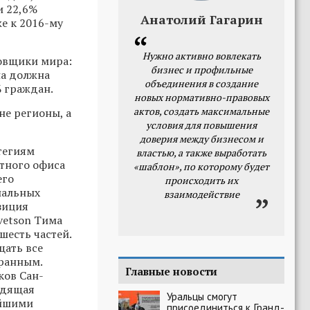
и 22,6%
Анатолий Гагарин
же к 2016-му
Нужно активно вовлекать
ровщики мира:
бизнес и профильные
на должна
объединения в создание
% граждан.
новых нормативно-правовых
актов, создать максимальные
не регионы, а
условия для повышения
доверия между бизнесом и
тегиям
властью, а также выработать
тного офиса
«шаблон», по которому будет
его
происходить их
пальных
взаимодействие
озиция
rvetson Тима
шесть частей.
щать все
транным.
Главные новости
ков Сан-
одящая
Уральцы смогут
ейшими
присоединиться к Гранд-