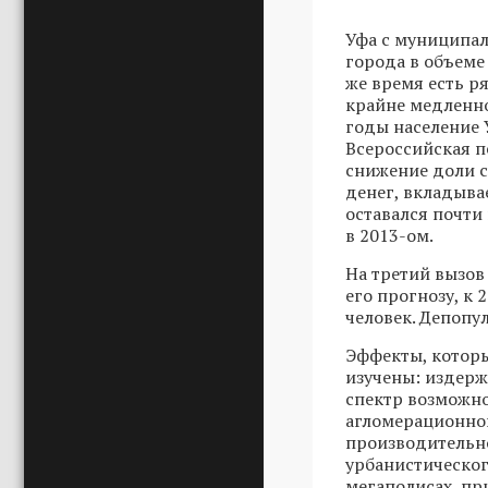
Уфа с муниципал
города в объеме
же время есть р
крайне медленно
годы население 
Всероссийская пе
снижение доли с
денег, вкладыва
оставался почти
в 2013-ом.
На третий вызов
его прогнозу, к 
человек. Депопу
Эффекты, которы
изучены: издер
спектр возможно
агломерационног
производительн
урбанистическог
мегаполисах, пр