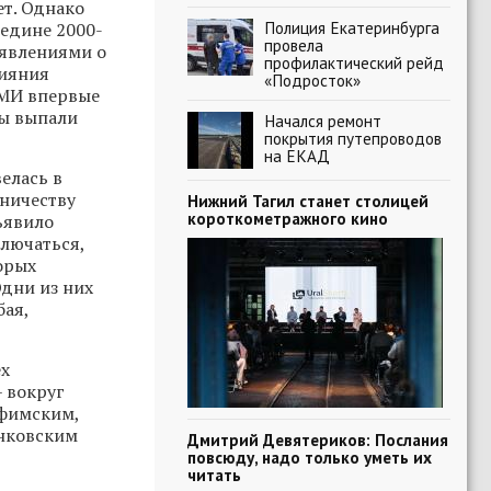
ет. Однако
Полиция Екатеринбурга
едине 2000-
провела
аявлениями о
профилактический рейд
лияния
«Подросток»
СМИ впервые
ны выпали
Начался ремонт
покрытия путепроводов
на ЕКАД
елась в
дничеству
Нижний Тагил станет столицей
короткометражного кино
ъявило
ключаться,
орых
дни из них
бая,
ех
– вокруг
Уфимским,
нковским
Дмитрий Девятериков: Послания
повсюду, надо только уметь их
читать