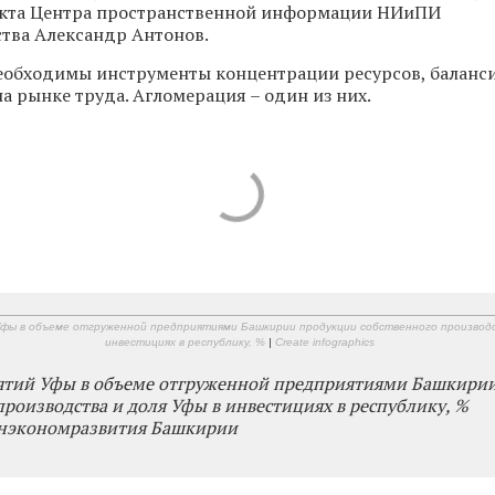
екта Центра пространственной информации НИиПИ
тва Александр Антонов.
еобходимы инструменты концентрации ресурсов, баланс
а рынке труда. Агломерация – один из них.
фы в объеме отгруженной предприятиями Башкирии продукции собственного производс
инвестициях в республику, %
|
Create infographics
ятий Уфы в объеме отгруженной предприятиями Башкири
производства и доля Уфы в инвестициях в республику, %
нэкономразвития Башкирии