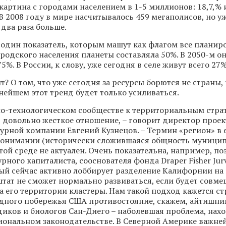
картина с городами населением в 1-5 миллионов: 18,7,% 
В 2008 году в мире насчитывалось 459 мегаполисов, но у
 два раза больше.
один показатель, которым машут как флагом все плани
ородского населения планеты составляла 50%. В 2050-м о
5%. В России, к слову, уже сегодня в селе живут всего 27
т? О том, что уже сегодня за ресурсы борются не страны, 
ьнейшем этот тренд будет только усиливаться.
но-технологическом сообществе к территориальным стра
довольно жесткое отношение, – говорит директор проек
урной компании Евгений Кузнецов. – Термин «регион» в 
онимании (исторически сложившаяся общность муници
той среде не актуален. Очень показательна, например, п
рного капиталиста, сооснователя фонда Draper Fisher Ju
ый сейчас активно лоббирует разделение Калифорнии на 
 штат не сможет нормально развиваться, если будет совме
 его территории кластеры. Нам такой подход кажется с
дного побережья США противостояние, скажем, айтишни
иков и биологов Сан-Диего – наболевшая проблема, нах
иональном законодательстве. В Северной Америке важн