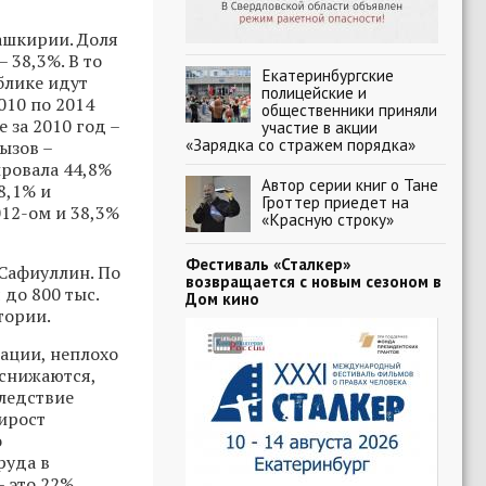
ашкирии. Доля
 38,3%. В то
Екатеринбургские
блике идут
полицейские и
010 по 2014
общественники приняли
 за 2010 год –
участие в акции
«Зарядка со стражем порядка»
вызов –
ировала 44,8%
Автор серии книг о Тане
8,1% и
Гроттер приедет на
012-ом и 38,3%
«Красную строку»
Фестиваль «Сталкер»
 Сафиуллин. По
возвращается с новым сезоном в
 до 800 тыс.
Дом кино
тории.
ации, неплохо
снижаются,
ледствие
ирост
о
руда в
 это 22%