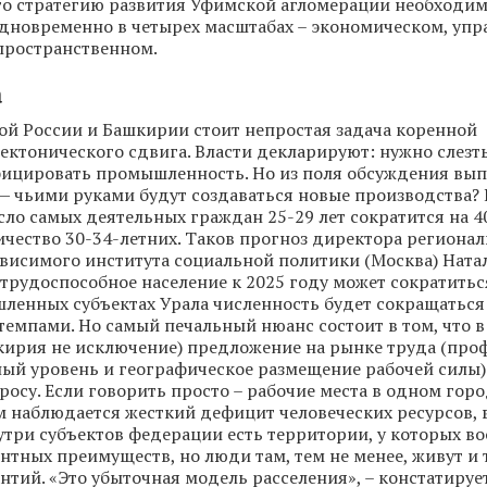
то стратегию развития Уфимской агломерации необходи
дновременно в четырех масштабах – экономическом, упр
пространственном.
а
й России и Башкирии стоит непростая задача коренной
ектонического сдвига. Власти декларируют: нужно слезт
фицировать промышленность. Но из поля обсуждения вы
— чьими руками будут создаваться новые производства? 
сло самых деятельных граждан 25-29 лет сократится на 4
чество 30-34-летних. Таков прогноз директора региона
исимого института социальной политики (Москва) Натал
 трудоспособное население к 2025 году может сократиться
ленных субъектах Урала численность будет сокращаться
мпами. Но самый печальный нюанс состоит в том, что в
кирия не исключение) предложение на рынке труда (про
й уровень и географическое размещение рабочей силы)
росу. Если говорить просто – рабочие места в одном город
м наблюдается жесткий дефицит человеческих ресурсов, 
утри субъектов федерации есть территории, у которых в
нтных преимуществ, но люди там, тем не менее, живут и
нтий. «Это убыточная модель расселения», – констатируе