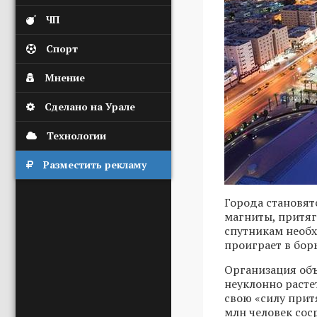
ЧП
Спорт
Мнение
Сделано на Урале
Технологии
Разместить рекламу
Города становят
магниты, притяг
спутникам необх
проиграет в бор
Организация объ
неуклонно раст
свою «силу прит
млн человек соср