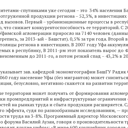
итетами-спутниками уже сегодня – это 34% населения Б
 отгруженной продукции региона – 52,3%, в инвестициях –
яд вызовов. Первый – урбанизационные процессы в респу
, что снижает конкурентоспособность ее территорий. С 2
Уфимской агломерации приросло на 7140 человек (данные
репись, за 2013-ый – Башстат). 0,5% за три года. Второй 
толицы региона в инвестициях. В 2007 году Уфа аккумул
емых в республику, В 2011-рм этот показатель вырос до 4
 неизменным до 2011-го, а потом резкий спад – 43,2% в 2
 указывает зав. кафедрой экономгеографии БашГУ Радик
2060 году население Уфы (без мигрантов) может снизиться
ляция, безусловно, негативно скажется на развитии терри
е территория может получить от формирования агломер
жки промпредприятий и инфраструктурные ограничения 
стей на рынках труда и сбыта продукции расширяется. С
о эффекта, судя по разнообразным исследованиям, — пр
ости труда на 3-8%. Программный директор Московског
о форума Василий Аузан, говоря о производительности т
иводит другие цифры: «В мире 600 крупнейших городов –