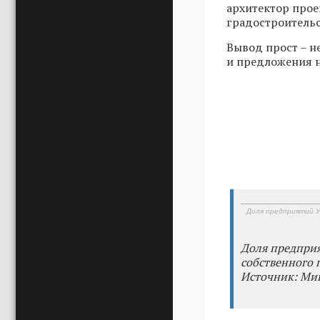
архитектор про
градостроительс
Вывод прост – н
и предложения н
Доля предприятий У
Доля предпри
собственного 
Источник: Ми