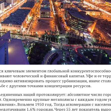
ся ключевым элементом глобальной конкурентоспособнос
ивают человеческий и финансовый капитал. Уфе и ее те
одимо активизировать процесс урбанизации, иначе сто
ьбе с другими точками концентрации ресурсов.
единенных наций протоколирует: абсолютное число гор
ет. Одновременно крупные мегаполисы с каждым годом 
яжения». Возьмем 1950 год. Тогда агломерации с населен
едотачивали 1,6% горожан. Через 55 лет показатель выро