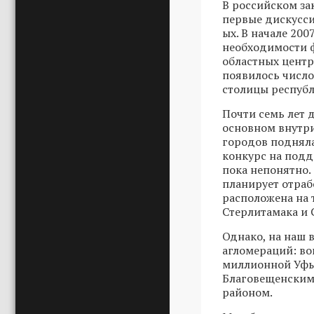
В российском за
первые дискусси
ых. В начале 20
необходимости 
областных центр
появилось число
столицы республ
Почти семь лет 
основном внутри
городов подняла
конкурс на подд
пока непонятно.
планирует отра
расположена на 
Стерлитамака и 
Однако, на наш 
агломераций: во
миллионной Уфы
Благовещенским
районом.