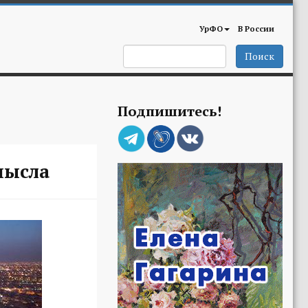
УрФО
В России
Поиск
Подпишитесь!
мысла