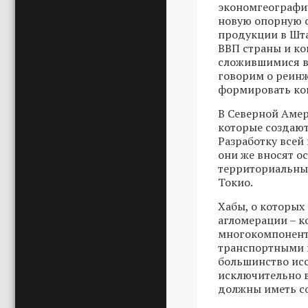
экономгеографи
новую опорную с
продукции в Шта
ВВП страны и к
сложившимися во
говорим о реинж
формировать кон
В Северной Аме
которые создают
Разработку всей
они же вносят о
территориальны
Токио.
Хабы, о которых
агломерации – к
многокомпонент
транспортными 
большинство исс
исключительно 
должны иметь с