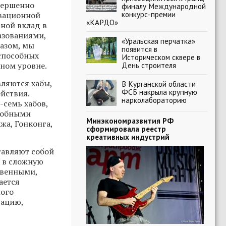
вершенно
финалу Международной
конкурс-премии
овационной
«КАРДО»
вной вклад в
азованиями,
«Уральская перчатка»
разом, мы
появится в
способных
Историческом сквере в
ном уровне.
День строителя
ляются хабы,
В Курганской области
ФСБ накрыла крупную
йствия.
нарколабораторию
-семь хабов,
одобными
Минэкономразвития РФ
а, Гонконга,
сформировала реестр
креативных индустрий
тавляют собой
 в сложную
твенными,
ается
ного
рацию,