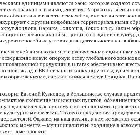
ческими единицами являются хабы, которые создают со
етку глобального взаимодействия. Разработку всей инн
тах обеспечивают шесть-семь хабов, они же вносят осно
онкурируют с другим подобными территориальными обр
круг Лондона, Парижа, Гонконга, Токио и т.д. Таким об
иниринге региональной матрицы, о создании структур, 
курентоспособные условия для деятельности на глобаль
рике важнейшими экономгеографическими единицами яв
 совершенно новую опорную сетку глобального взаимоде
 инновационной продукции в Штатах обеспечивают шесть
сновной вклад в ВВП страны и конкурируют с другим п
ми образованиями, сложившимися вокруг Лондона, Париж
 говорит Евгений Кузнецов, в большинстве случаев предс
омпактное скопление населенных пунктов, объединенных
ную динамическую систему с интенсивными производс
и культурными связями. Такого определения придержив
ледователей. Однако, на наш взгляд, в нем не хватает од
важного момента — муниципалитеты, входящие в агломе
овместные проекты.