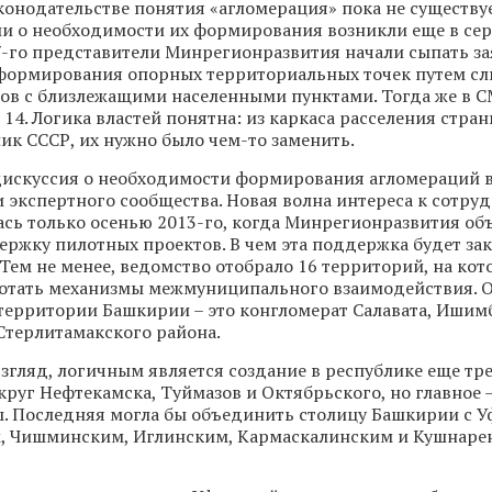
конодательстве понятия «агломерация» пока не существу
и о необходимости их формирования возникли еще в сер
07-го представители Минрегионразвития начали сыпать з
формирования опорных территориальных точек путем с
ов с близлежащими населенными пунктами. Тогда же в 
 14. Логика властей понятна: из каркаса расселения стра
ик СССР, их нужно было чем-то заменить.
дискуссия о необходимости формирования агломераций в
 экспертного сообщества. Новая волна интереса к сотру
сь только осенью 2013-го, когда Минрегионразвития об
ержку пилотных проектов. В чем эта поддержка будет за
 Тем не менее, ведомство отобрало 16 территорий, на кот
ботать механизмы межмуниципального взаимодействия. О
территории Башкирии – это конгломерат Салавата, Ишим
Стерлитамакского района.
взгляд, логичным является создание в республике еще тр
круг Нефтекамска, Туймазов и Октябрьского, но главное 
. Последняя могла бы объединить столицу Башкирии с 
, Чишминским, Иглинским, Кармаскалинским и Кушнаре