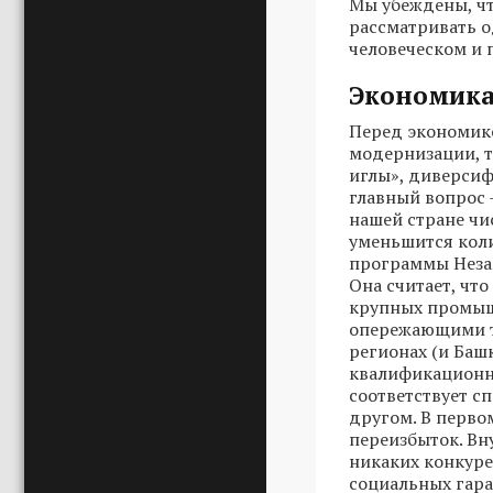
Мы убеждены, ч
рассматривать о
человеческом и 
Экономик
Перед экономико
модернизации, т
иглы», диверси
главный вопрос 
нашей стране чи
уменьшится коли
программы Незав
Она считает, что
крупных промыш
опережающими те
регионах (и Баш
квалификационны
соответствует сп
другом. В перво
переизбыток. Вн
никаких конкуре
социальных гара