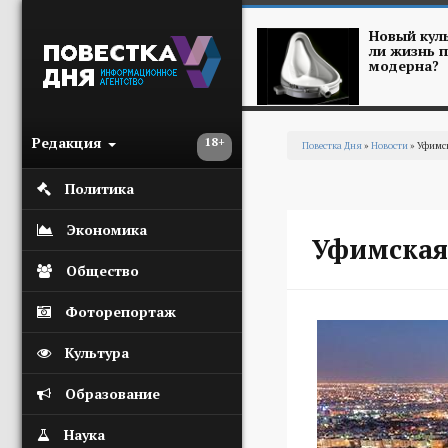
Перейти к основному содержанию
Новый куль
ли жизнь п
модерна?
Редакция
18+
Повестка Дня
»
Новости
» Уфимс
Вы здесь
Политика
Экономика
Уфимская
Общество
Фоторепортаж
Культура
Образование
Наука