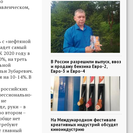
мо
авленческом,
ь с «нефтяной
падет самый
К 2020 году в
0%, на треть
В России разрешили выпуск, ввоз
льной
и продажу бензина Евро-2,
ьи Зубаревич.
Евро-3 и Евро-4
 на 10-14%. В
 российских
фессионально-
 не
е, руки – в
во втором –
ообще нет
На Международном фестивале
 требуют
креативных индустрий обсудят
киноиндустрию
т главный