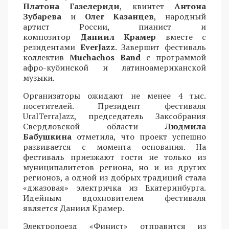
Платона Газелериди
, квинтет
Антона
Зубарева
и
Олег Казанцев
, народный
артист России, пианист и
композитор
Даниил Крамер
вместе с
резидентами
EverJazz
. Завершит фестиваль
коллектив
Muchachos Band
с программой
афро-кубинской и латиноамериканской
музыки.
Организаторы ожидают не менее 4 тыс.
посетителей. Президент фестиваля
UralTerraJazz, председатель Заксобрания
Свердловской области
Людмила
Бабушкина
отметила, что проект успешно
развивается с момента основания. На
фестиваль приезжают гости не только из
муниципалитетов региона, но и из других
регионов, а одной из добрых традиций стала
«джазовая» электричка из Екатеринбурга.
Идейным вдохновителем фестиваля
является Даниил Крамер.
Электропоезд «Финист» отправится из