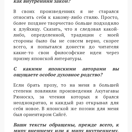
как внутренний закон?
В своих произведениях я не старался
относить себя к какому-либо стилю. Просто,
более позднее творчество больше подходило
к дзуйхицу. Сказать, что я следовал какой-
либо, определенной, традиции с моей
стороны было бы не совсем верно, скорее
всего, я попытался донести до читателя
какие-то свои философские идеи через
призму японской литературы.
С какими японскими авторами вы
ощущаете особое духовное родство?
Если брать прозу, то на меня в большей
степени повлияли произведения Акутагавы
Рюноскэ, за чтения которых я брался
неоднократно, и каждый раз открывал для
себя новое. В японской же поэзии для меня
был ориентиром Сайгё.
Ваши тексты обращены, прежде всего, к
миру внешнему или к миру внутреннему,