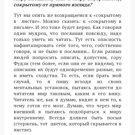
сокрытому от прямого взгляда?
Тут мы опять же возвращаемся к «сокрытому
в листве». Можно сказать: к «сокрытому в
письме». И это тоже будет верно. Как говорил
один мудрец, что послания повсюду, надо
только уметь их читать. Тут есть опасность
нафантазировать себе того, чего, собственно
говоря, и не было в послании... Если разных
людей попросить описать, допустим, гору
Фудзи (тем более, если они ее не видели), то
описания их будут одновременно разные, но
и иметь сходства. То есть, если брать мой
случай, то я пишу исходя из своих
ментальных установок, пытаясь донести до
читателя мир таковым, каким я его вижу.
Читатель же, как я думаю, видит в нем то, к
чему готов его мозг. Думаю, что через мир
внешний я пытаюсь подобраться к миру
внутреннему. Всегда должен быть посыл
(стержень, тот цветок, который скрывается в
листве).