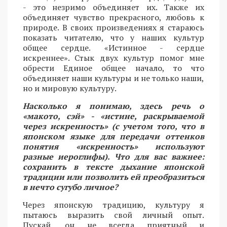
- это незримо объединяет их. Также их
объединяет чувство прекрасного, любовь к
природе. В своих произведениях я стараюсь
показать читателю, что у наших культур
общее сердце. «Истинное - сердце
искреннее». Стык двух культур помог мне
обрести Единое общее начало, то что
объединяет наши культуры и не только наши,
но и мировую культуру.
Насколько я понимаю, здесь речь о
«макото, сэй» - «истине, раскрываемой
через искренность» (с учетом того, что в
японском языке для передачи оттенков
понятия «искренность» используют
разные иероглифы). Что для вас важнее:
сохранить в тексте дыхание японской
традиции или позволить ей преобразиться
в нечто сугубо личное?
Через японскую традицию, культуру я
пытаюсь выразить свой личный опыт.
Пускай, он не всегда приятный и