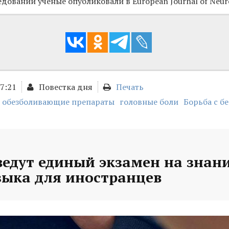
едований ученые опубликовали в European Journal of Neur
17:21
Повестка дня
Печать
обезболивающие препараты
головные боли
Борьба с б
ведут единый экзамен на знан
зыка для иностранцев