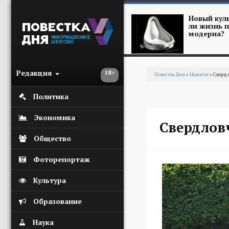
Перейти к основному содержанию
Новый куль
ли жизнь п
модерна?
Редакция
18+
Повестка Дня
»
Новости
» Сверд
Вы здесь
Политика
Экономика
Свердлов
Общество
Фоторепортаж
Культура
Образование
Наука