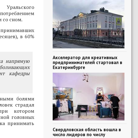
 Уральского
потреблением
 со сном.
о принимавших
есяцев), в 60%
Акселератор для креативных
ца напрямую
предпринимателей стартовал в
боливающих
Екатеринбурге
ент кафедры
вными болями
ловек страдал
 при котором
иной головных
ека принимать
Свердловская область вошла в
число лидеров по числу