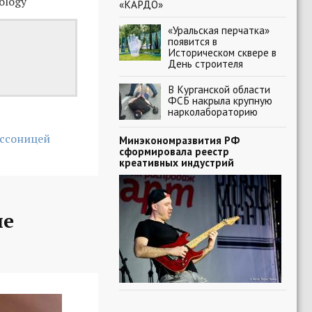
ology
«КАРДО»
«Уральская перчатка»
появится в
Историческом сквере в
День строителя
В Курганской области
ФСБ накрыла крупную
нарколабораторию
ессоницей
Минэкономразвития РФ
сформировала реестр
креативных индустрий
ие