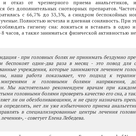
 и отказ от чрезмерного приема анальгетиков, 
ься без дополнительных снотворных препаратов. Частот
ратилась с 66,7% до 33,3%, а синдром беспокойных ног
 ученые. Полностью исчезла и дневная сонливость. При 
соблюдать гигиену сна: ложиться и вставать в одно и
7-8 часов, а также заниматься физической активностью не
дация - при головных болях не принимать бездумно пре
и беспокоят один-два раза в месяц - это повод для 
ванные учреждения, которые занимаются лечением голов
ны, наша работа показывает, что подход к терапии
 мигренями и головными болями напряжения, д
ан. Мы настоятельно рекомендуем врачам при каждо
стыми головными болями проверять качество его сна, а так
ляет ли он обезболивающими, и не сразу назначать преп
а определять, нет ли уже избыточного приема анальгети
правлять в специализированные центры лечения головн
лечения», - советует Елена Лебедева.