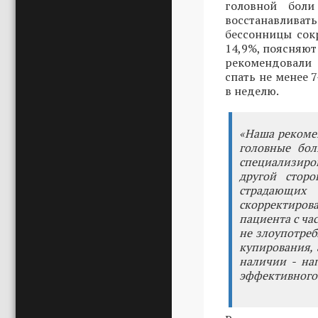
головной боли
восстанавливат
бессонницы сок
14,9%, поясняют
рекомендовали 
спать не менее 
в неделю.
«Наша рекомен
головные бол
специализиро
другой сторо
страдающих
скорректиров
пациента с ча
не злоупотреб
купирования, 
наличии - на
эффективного 