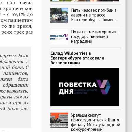
их сон начал
а хронической
Пять человек погибли в
 - с 39,1% до
аварии на трассе
Екатеринбург - Тюмень
этом пациентам
 то же время,
 реже трех раз
Путин отметил уральцев
государственными
наградами
Склад Wildberries в
параты. Если
Екатеринбурге атаковали
обращения в
беспилотники
ной боли. С
 пациентов,
олжен быть
м обращении
же выяснять,
араты для их
ков и при их
ой боли для
Уральцы смогут
присоединиться к Гранд-
финалу Международной
конкурс-премии