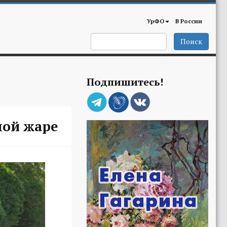
УрФО
В России
Поиск
Подпишитесь!
ной жаре