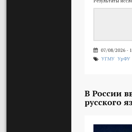
Результаты иссл
07/08/2026 - 
УГМУ
УрФУ
В России в
русского я