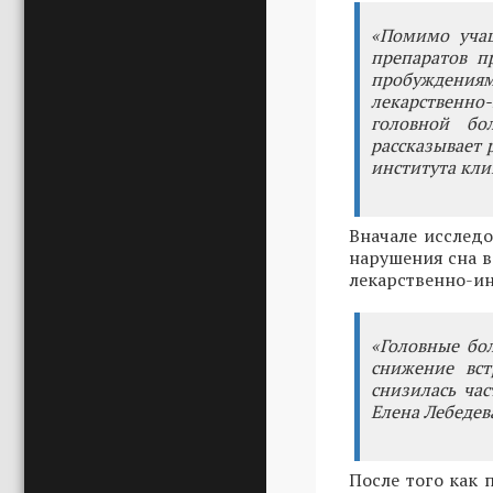
«Помимо учащ
препаратов п
пробуждениям
лекарственно
головной бо
рассказывает 
института кл
Вначале исслед
нарушения сна в
лекарственно-ин
«Головные бо
снижение вст
снизилась ча
Елена Лебедев
После того как