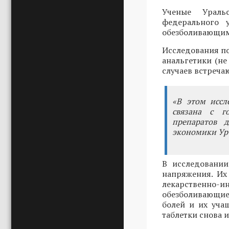
Ученые Ураль
федерального 
обезболивающими
Исследования по
анальгетики (не
случаев встреча
«В этом иссл
связана с г
препаратов д
экономики Ур
В исследовани
напряжения. Их
лекарственно-
обезболивающие
болей и их уча
таблетки снова и