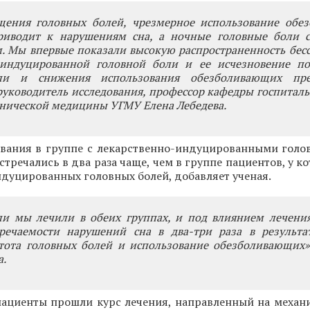
ения головных болей, чрезмерное использование обе
риводит к нарушениям сна, а ночные головные боли с
. Мы впервые показали высокую распространенность бес
-индуцированной головной боли и ее исчезновение по
ли и снижения использования обезболивающих преп
руководитель исследования, профессор кафедры госпитал
инической медицины УГМУ Елена Лебедева.
ования в группе с лекарственно-индуцированными гол
стречались в два раза чаще, чем в группе пациентов, у к
дуцированных головных болей, добавляет ученая.
ли мы лечили в обеих группах, и под влиянием лечени
речаемости нарушений сна в два-три раза в результат
стота головных болей и использование обезболивающих»
а.
 пациенты прошли курс лечения, направленный на механ