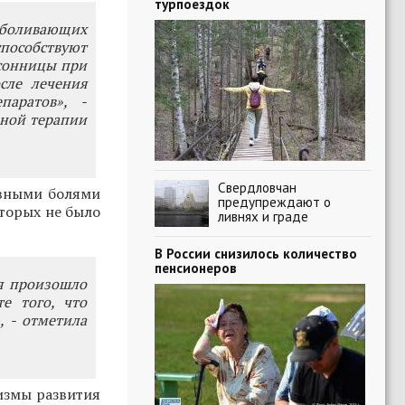
турпоездок
зболивающих
пособствуют
сонницы при
сле лечения
аратов», -
ьной терапии
Свердловчан
овными болями
предупреждают о
оторых не было
ливнях и граде
В России снизилось количество
пенсионеров
я произошло
е того, что
, - отметила
измы развития