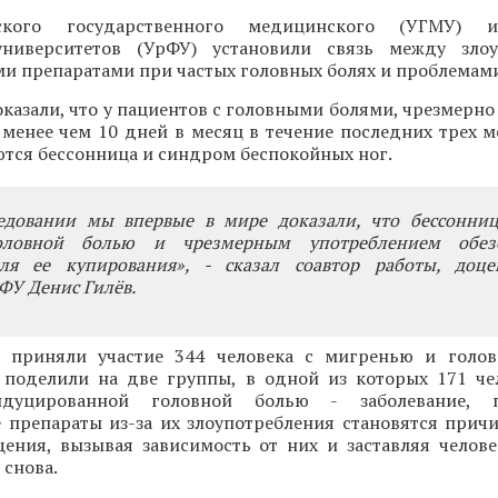
ского государственного медицинского (УГМУ) и
университетов (УрФУ) установили связь между злоу
 препаратами при частых головных болях и проблемами
казали, что у пациентов с головными болями, чрезмерн
 менее чем 10 дней в месяц в течение последних трех м
ются бессонница и синдром беспокойных ног.
едовании мы впервые в мире доказали, что бессонни
оловной болью и чрезмерным употреблением обез
ля ее купирования», - сказал соавтор работы, доц
ФУ Денис Гилёв.
и приняли участие 344 человека с мигренью и голо
 поделили на две группы, в одной из которых 171 че
индуцированной головной болью - заболевание,
 препараты из-за их злоупотребления становятся прич
щения, вызывая зависимость от них и заставляя челов
 снова.