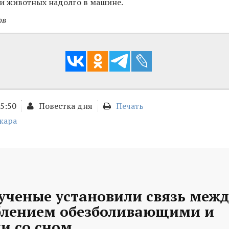
 и животных надолго в машине.
ов
15:50
Повестка дня
Печать
жара
ученые установили связь межд
блением обезболивающими и
и со сном