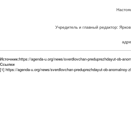
Настоя
Учредитель и главный редактор: Ярков 
адре
Источник:
https://agenda-u.org/news/sverdlovchan-preduprezhdayut-ob-ano
Ссылки
[1] https://agenda-u.org/news/sverdlovchan-preduprezhdayut-ob-anomalnoy-z