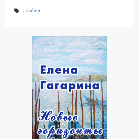
Совфед