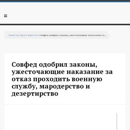
Перейти к основному содержанию
Мобильное
меню
Повестка Дня
»
Новости
» Совфед одобрил законы, ужесточающие наказание за...
Вы здесь
Совфед одобрил законы,
ужесточающие наказание за
отказ проходить военную
службу, мародерство и
дезертирство