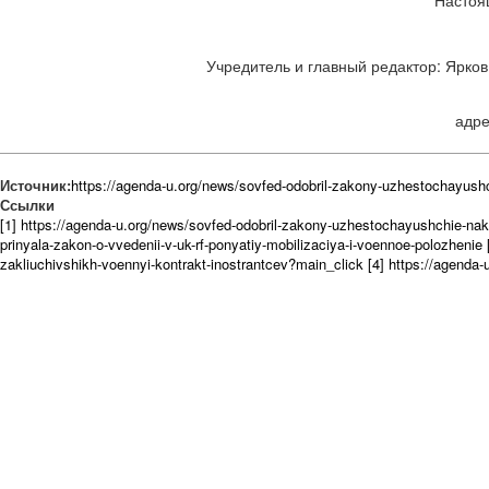
Учредитель и главный редактор: Ярков 
адре
Источник:
https://agenda-u.org/news/sovfed-odobril-zakony-uzhestochayush
Ссылки
[1] https://agenda-u.org/news/sovfed-odobril-zakony-uzhestochayushchie-na
prinyala-zakon-o-vvedenii-v-uk-rf-ponyatiy-mobilizaciya-i-voennoe-polozhenie
zakliuchivshikh-voennyi-kontrakt-inostrantcev?main_click
[4] https://agenda-