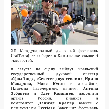
XII Международный джазовый фестиваль
UralTerraJazz соберет в Камышлове свыше 4
тыс. гостей.
8 августа на сцену выйдут Уральский
государственный духовой оркестр
«Уралбэнд», «Секстет двух столиц», Ирина
Макарова, Макс Юдин
и джаз-бэнд
Платона Газелериди
, квинтет
Антона
Зубарева
и
Олег Казанцев
, народный
артист России, пианист и
композитор
Даниил Крамер
вместе с
резидентами
EverJazz
. Завершит фестиваль