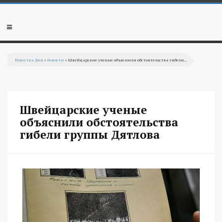
Перейти к основному содержанию
Мобильное
меню
Повестка Дня
»
Новости
» Швейцарские ученые объяснили обстоятельства гибели...
Вы здесь
Швейцарские ученые
объяснили обстоятельства
гибели группы Дятлова