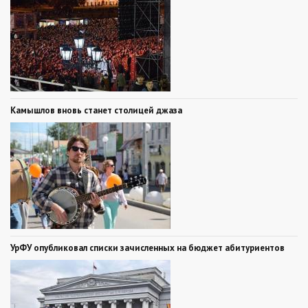
Камышлов вновь станет столицей джаза
УрФУ опубликовал списки зачисленных на бюджет абитуриентов