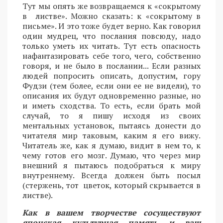
Тут мы опять же возвращаемся к «сокрытому
в листве». Можно сказать: к «сокрытому в
письме». И это тоже будет верно. Как говорил
один мудрец, что послания повсюду, надо
только уметь их читать. Тут есть опасность
нафантазировать себе того, чего, собственно
говоря, и не было в послании... Если разных
людей попросить описать, допустим, гору
Фудзи (тем более, если они ее не видели), то
описания их будут одновременно разные, но
и иметь сходства. То есть, если брать мой
случай, то я пишу исходя из своих
ментальных установок, пытаясь донести до
читателя мир таковым, каким я его вижу.
Читатель же, как я думаю, видит в нем то, к
чему готов его мозг. Думаю, что через мир
внешний я пытаюсь подобраться к миру
внутреннему. Всегда должен быть посыл
(стержень, тот цветок, который скрывается в
листве).
Как в вашем творчестве сосуществуют
японская культурная память и ваш