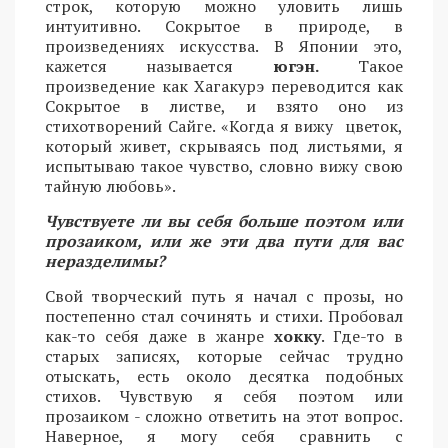
строк, которую можно уловить лишь
интуитивно. Сокрытое в природе, в
произведениях искусства. В Японии это,
кажется называется
югэн.
Такое
произведение как Хагакурэ переводится как
Сокрытое в листве, и взято оно из
стихотворений Сайге. «Когда я вижу цветок,
который живет, скрываясь под листьями, я
испытываю такое чувство, словно вижу свою
тайную любовь».
Чувствуете ли вы себя больше поэтом или
прозаиком, или же эти два пути для вас
неразделимы?
Свой творческий путь я начал с прозы, но
постепенно стал сочинять и стихи. Пробовал
как-то себя даже в жанре
хокку
. Где-то в
старых записях, которые сейчас трудно
отыскать, есть около десятка подобных
стихов. Чувствую я себя поэтом или
прозаиком - сложно ответить на этот вопрос.
Наверное, я могу себя сравнить с