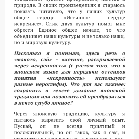
природе. В своих произведениях я стараюсь
показать читателю, что у наших культур
общее сердце. «Истинное - сердце
искреннее». Стык двух культур помог мне
обрести Единое общее начало, то что
объединяет наши культуры и не только наши,
но и мировую культуру.
Насколько я понимаю, здесь речь о
«макото, сэй» - «истине, раскрываемой
через искренность» (с учетом того, что в
японском языке для передачи оттенков
понятия «искренность» используют
разные иероглифы). Что для вас важнее:
сохранить в тексте дыхание японской
традиции или позволить ей преобразиться
в нечто сугубо личное?
Через японскую традицию, культуру я
пытаюсь выразить свой личный опыт.
Пускай, он не всегда приятный и
положительный, но он таков, как я сам, и
стремится к совершенству, к которому я иду,