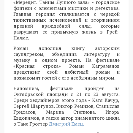
«Мередит. Тайны Лунного зала» - городское
фэнтези с элементами мистики и детектива.
Главная героиня сталкивается с чередой
таинственных исчезновений и вторжением
древней враждебной силы, которые
разрушают ее привычную жизнь в Грей-
Палмс.
Роман дополнил книгу авторским
саундтреком, объединив литературу и
музыку в одном проекте. На фестивале
«Красная строка» Роман Каграманов
представит свой дебютный роман и
познакомит гостей с его необычным миром.
Напомним, фестиваль пройдет на
Октябрьской площади с 21 по 23 августа.
Среди хедлайнеров этого года - Катя Качур,
Сергей Шаргунов, Виктор Ремизов, Станислав
Гридасов, Марина Степнова, Игорь
Евдокимов, а также автор знаменитого цикла
о Тане Гроттер
Дмитрий Емец.