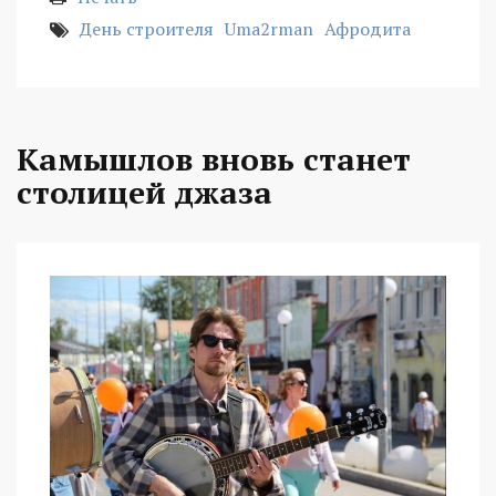
День строителя
Uma2rman
Афродита
Камышлов вновь станет
столицей джаза