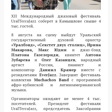
XII Международный джазовый фестиваль
UralTerraJazz соберет в Камышлове свыше 4
тыс. гостей.
8 августа на сцену выйдут Уральский
государственный духовой оркестр
«Уралбэнд», «Секстет двух столиц», Ирина
Макарова, Макс Юдин
и джаз-бэнд
Платона Газелериди
, квинтет
Антона
Зубарева
и
Олег Казанцев
, народный
артист России, пианист и
композитор
Даниил Крамер
вместе с
резидентами
EverJazz
. Завершит фестиваль
коллектив
Muchachos Band
с программой
афро-кубинской и латиноамериканской
музыки.
Организаторы ожидают не менее 4 тыс.
посетителей. Президент фестиваля
UralTerraJazz, председатель Заксобрания