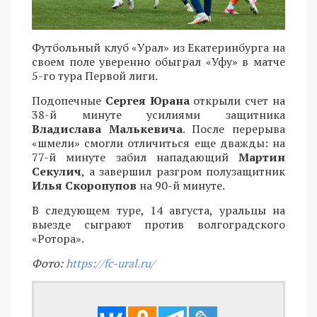
Футбольный клуб «Урал» из Екатеринбурга на
своем поле уверенно обыграл «Уфу» в матче
5-го тура Первой лиги.
Подопечные
Сергея Юрана
открыли счет на
38-й минуте усилиями защитника
Владислава Малькевича
. После перерыва
«шмели» смогли отличиться еще дважды: на
77-й минуте забил нападающий
Мартин
Секулич
, а завершил разгром полузащитник
Илья Скоропупов
на 90-й минуте.
В следующем туре, 14 августа, уральцы на
выезде сыграют против волгоградского
«Ротора».
Фото:
https://fc-ural.ru/