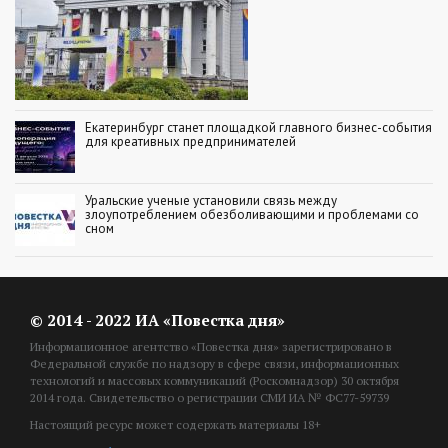
Екатеринбург станет площадкой главного бизнес-события
для креативных предпринимателей
Уральские ученые установили связь между
злоупотреблением обезболивающими и проблемами со
сном
© 2014 - 2022 ИА «Повестка дня»
Информационное агентство «Повестка дня» зарегистрировано в
Федеральной службе по надзору в сфере связи, информационных
технологий и массовых коммуникаций (Роскомнадзор) 30 октября
2014 года. Свидетельство о регистрации СМИ ИА № ФС77-59739
Настоящий ресурс может содержать материалы 18+