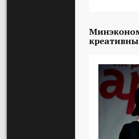
Минэконом
креативны