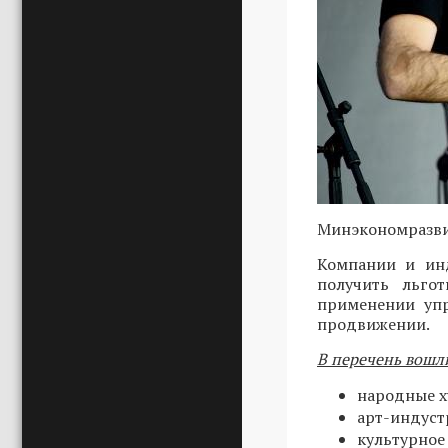
Минэкономразви
Компании и инд
получить льго
применении упр
продвижении.
В перечень вошл
народные х
арт-индуст
культурное 