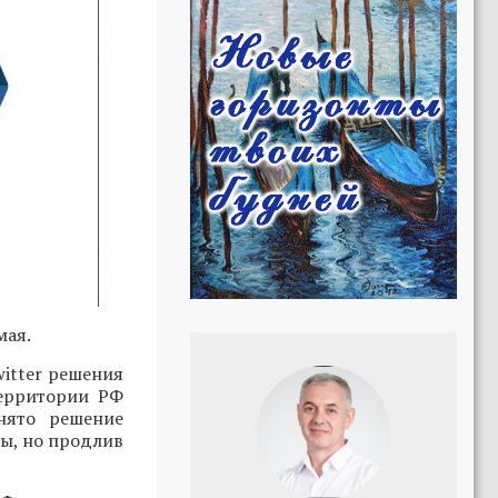
мая.
itter решения
ерритории РФ
нято решение
ны, но продлив