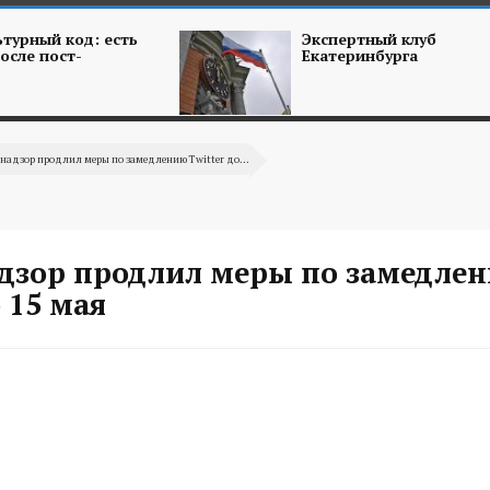
турный код: есть
Экспертный клуб
осле пост-
Екатеринбурга
надзор продлил меры по замедлению Twitter до...
дзор продлил меры по замедле
о 15 мая