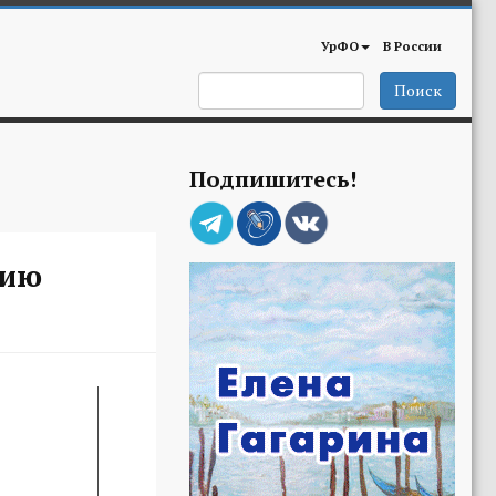
УрФО
В России
Поиск
Подпишитесь!
нию