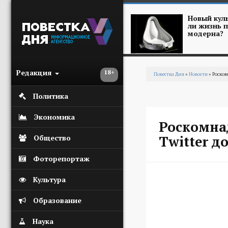
Перейти к основному содержанию
Новый куль
ли жизнь п
модерна?
Редакция
18+
Повестка Дня
»
Новости
» Роском
Вы здесь
Политика
Экономика
Роскомна
Twitter д
Общество
Фоторепортаж
Культура
Образование
Наука