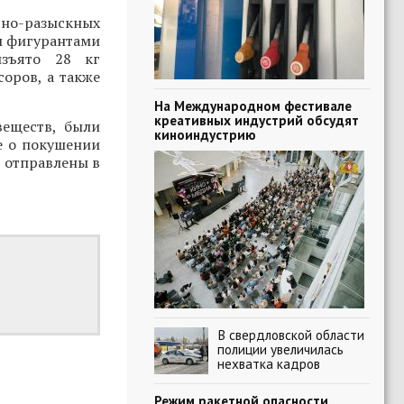
вно-разыскных
м фигурантами
изъято 28 кг
соров, а также
На Международном фестивале
креативных индустрий обсудят
веществ, были
киноиндустрию
е о покушении
е отправлены в
В свердловской области
полиции увеличилась
нехватка кадров
Режим ракетной опасности