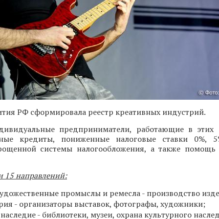
тия РФ сформировала реестр креативных индустрий.
ивидуальные предприниматели, работающие в этих с
тные кредиты, пониженные налоговые ставки 0%,
ощенной системы налогообложения, а также помощь 
и 15 направлений:
удожественные промыслы и ремесла - производство изд
рия - организаторы выставок, фотографы, художники;
наследие - библиотеки, музеи, охрана культурного насле