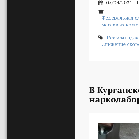
05/04/2021 - 
Федеральная сл
массовых комм
Роскомнадзо
Снижение скоро
В Курганс
нарколабо