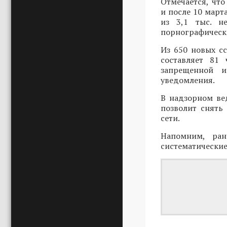
Отмечается, чт
и после 10 март
из 3,1 тыс. н
порнографическо
Из 650 новых с
составляет 81 
запрещенной и
уведомления.
В надзорном ве
позволит снять
сети.
Напомним, ра
систематические