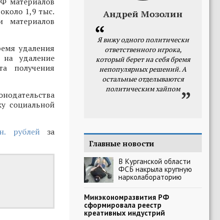
РФ материалов
около 1,9 тыс.
Андрей Мозолин
и материалов
Я вижу одного политически
ремя удаления
ответственного игрока,
 на удаление
который берет на себя бремя
та получения
непопулярных решений. А
остальные отделываются
политическим хайпом
онодательства
ку социальной
н. рублей
за
Главные новости
В Курганской области
ФСБ накрыла крупную
нарколабораторию
Минэкономразвития РФ
сформировала реестр
креативных индустрий