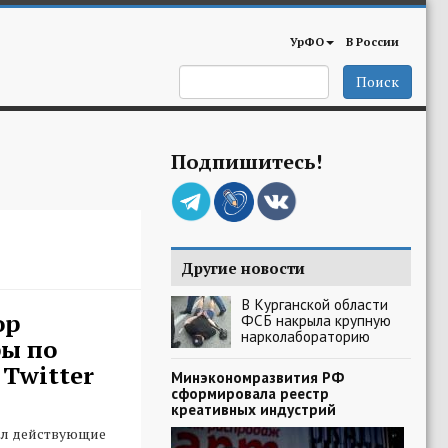
УрФО
В России
Поиск
Подпишитесь!
Другие новости
В Курганской области
ор
ФСБ накрыла крупную
нарколабораторию
ы по
Twitter
Минэкономразвития РФ
сформировала реестр
креативных индустрий
л действующие