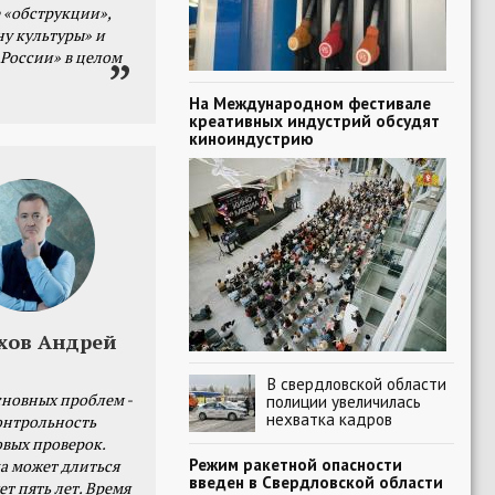
 «обструкции»,
ну культуры» и
 России» в целом
На Международном фестивале
креативных индустрий обсудят
киноиндустрию
хов Андрей
В свердловской области
сновных проблем -
полиции увеличилась
нехватка кадров
онтрольность
овых проверок.
Режим ракетной опасности
а может длиться
введен в Свердловской области
ет пять лет. Время