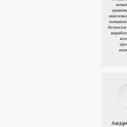
новых
правовы
максимал
повышени
бизнесом 
выработ
кот
про
вза
Андр