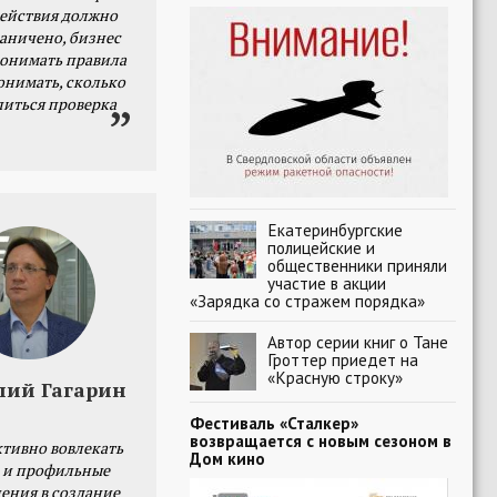
действия должно
раничено, бизнес
онимать правила
онимать, сколько
литься проверка
Екатеринбургские
полицейские и
общественники приняли
участие в акции
«Зарядка со стражем порядка»
Автор серии книг о Тане
Гроттер приедет на
«Красную строку»
лий Гагарин
Фестиваль «Сталкер»
возвращается с новым сезоном в
тивно вовлекать
Дом кино
 и профильные
ения в создание