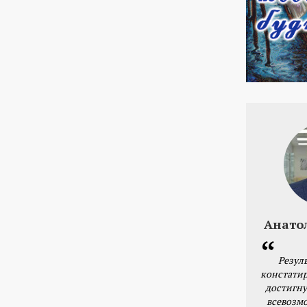
Анато
Резул
констатир
достигну
всевозм