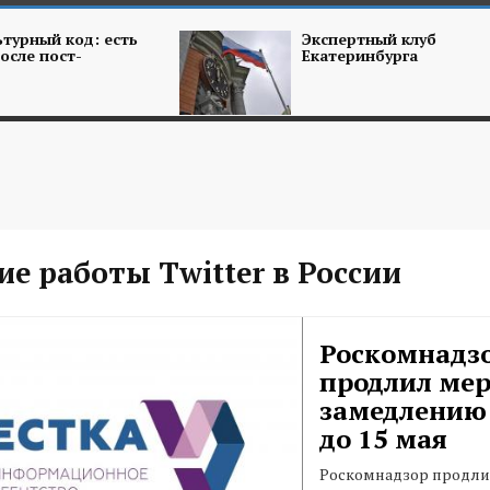
турный код: есть
Экспертный клуб
осле пост-
Екатеринбурга
е работы Twitter в России
Роскомнадз
продлил мер
замедлению 
до 15 мая
Роскомнадзор продли