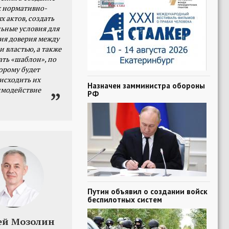
 нормативно-
х актов, создать
ьные условия для
я доверия между
и властью, а также
ать «шаблон», по
орому будет
исходить их
Назначен замминистра обороны
имодействие
РФ
Путин объявил о создании войск
беспилотных систем
ей Мозолин