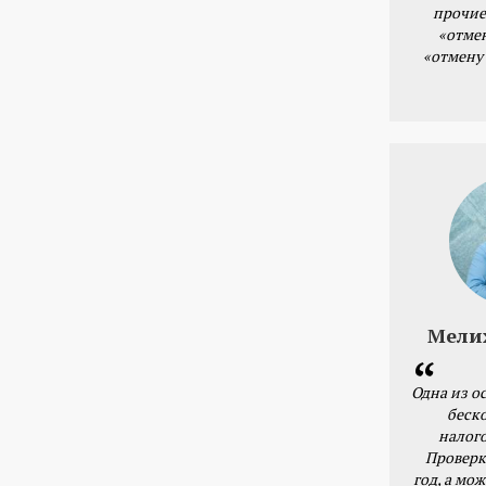
прочие
«отме
«отмену
Мели
Одна из о
беск
налог
Проверк
год, а мож