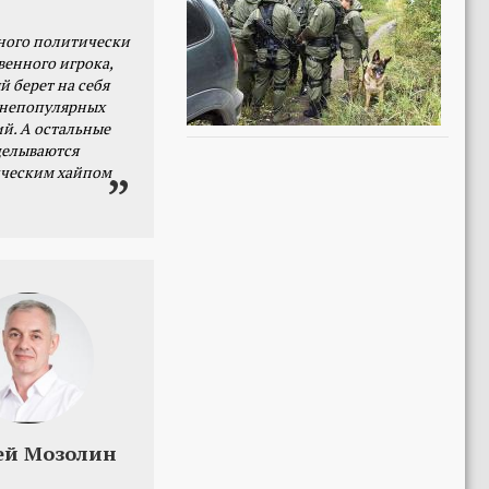
ного политически
венного игрока,
й берет на себя
 непопулярных
й. А остальные
делываются
ческим хайпом
ей Мозолин