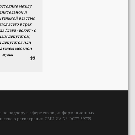
остояние между
лнительной и
ительной властью
тся всего в трех
да Глава «воюет» с
ным депутатом,
й депутатов или
ателем местной
думы
 по надзору в сфере связи, информационных
ельство о регистрации СМИ ИА № ФС77-59739