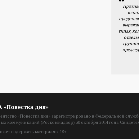
Против
испо
представ
выражае
типах, ког
отдель
группо
председ
ИА «Повестка дня»
нтство «Повестка дня» зарегистрировано в Федеральной службе
вых коммуникаций (Роскомнадзор) 30 октября 2014 года. Свидет
ожет содержать материалы 18+