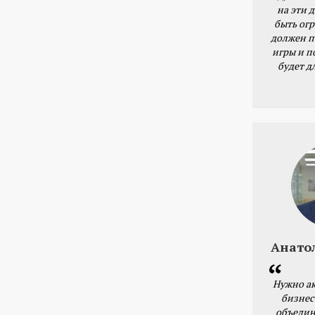
на эти 
быть ог
должен п
игры и п
будет д
Анато
Нужно ак
бизнес
объедин