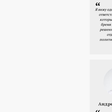
Я вижу од
ответст
которы
бремя
решени
от
полити
Андр