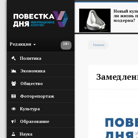
Перейти к основному содержанию
Новый куль
ли жизнь п
модерна?
Редакция
18+
Главная
Вы здесь
Политика
Экономика
Замедлени
Общество
Фоторепортаж
Культура
Образование
Наука