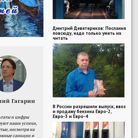
Дмитрий Девятериков: Послания
повсюду, надо только уметь их
читать
лий Гагарин
В России разрешили выпуск, ввоз
и продажу бензина Евро-2,
Евро-3 и Евро-4
ьтаты и цифры
уют наши успехи,
тые, несмотря на
ожные санкции и