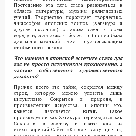
Постепенно эта тяга стала развиваться в
область литературы, музыки, религиозных
учений. Творчество порождает творчество.
Философия японских воинов (Хагакурэ и
другие послания) оставила след в моем
сердце и, если сказать более, то Япония была
для меня загадкой с чем- то ускользающим
от обычного взгляда.
Что именно в японской эстетике стало для
вас не просто источником вдохновения, а
частью собственного художественного
дыхания?
Прежде всего это тайна, сокрытая между
строк, которую можно уловить лишь
интуитивно. Сокрытое в природе, в
произведениях искусства. В Японии это,
кажется называется
югэн.
Такое
произведение как Хагакурэ переводится как
Сокрытое в листве, и взято оно из
стихотворений Сайге. «Когда я вижу цветок,
который живет, скрываясь под листьями, я