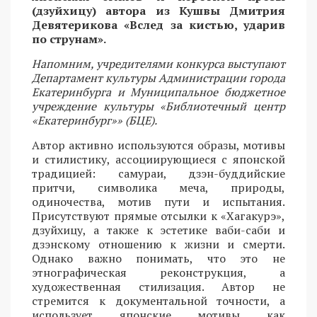
(дзуйхицу) автора из Кушвы Дмитрия
Девятерикова «Вслед за кистью, ударив
по струнам».
Напомним, учредителями конкурса выступают
Департамент культуры Администрации города
Екатеринбурга и Муниципальное бюджетное
учреждение культуры «Библиотечный центр
«Екатеринбург»» (БЦЕ).
Автор активно используются образы, мотивы
и стилистику, ассоциирующиеся с японской
традицией: самураи, дзэн-буддийские
притчи, символика меча, природы,
одиночества, мотив пути и испытания.
Присутствуют прямые отсылки к «Хагакурэ»,
дзуйхицу, а также к эстетике ваби-саби и
дзэнскому отношению к жизни и смерти.
Однако важно понимать, что это не
этнографическая реконструкция, а
художественная стилизация. Автор не
стремится к документальной точности, а
использует японские мотивы как